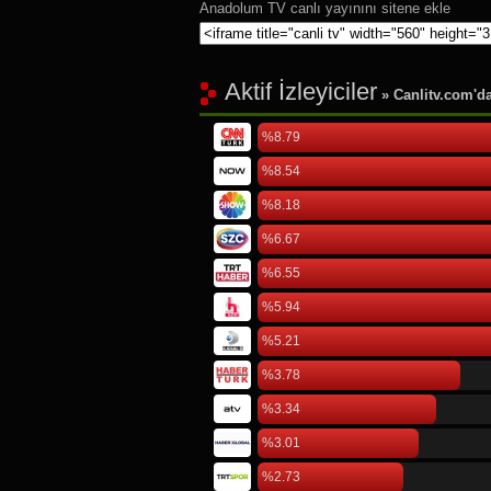
Anadolum TV canlı yayınını sitene ekle
Aktif İzleyiciler
» Canlitv.com'da 
%8.79
%8.54
%8.18
%6.67
%6.55
%5.94
%5.21
%3.78
%3.34
%3.01
%2.73