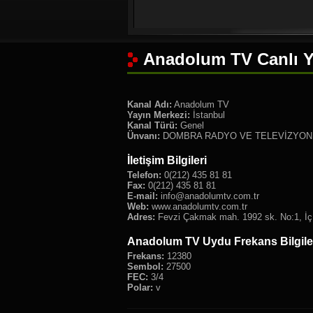
Anadolum TV Canlı Y
Kanal Adı:
Anadolum TV
Yayın Merkezi:
İstanbul
Kanal Türü:
Genel
Ünvanı:
DOMBRA RADYO VE TELEVİZYON Y
İletişim Bilgileri
Telefon:
0(212) 435 81 81
Fax:
0(212) 435 81 81
E-mail:
info@anadolumtv.com.tr
Web:
www.anadolumtv.com.tr
Adres:
Fevzi Çakmak mah. 1992 sk. No:1, İç k
Anadolum TV Uydu Frekans Bilgile
Frekans:
12380
Sembol:
27500
FEC:
3/4
Polar:
v