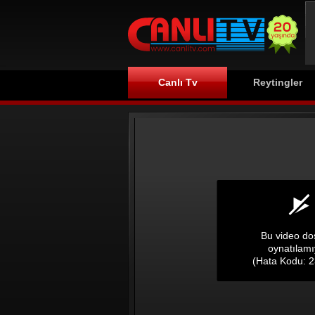
Canlı Tv
Reytingler