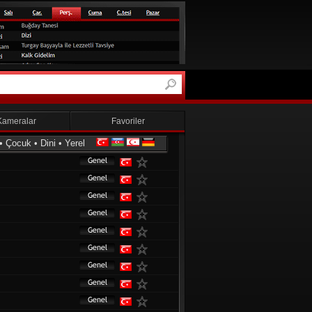
Kameralar
Favoriler
•
Çocuk
•
Dini
•
Yerel