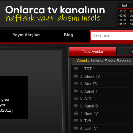
Yayın Akışları
Blog
Televizyonlar
Genel
•
Haber
•
Spor
•
Belgesel
1.
TRT 1
2.
Show TV
3.
Star TV
4.
Kanal 7
5.
ATV
6.
Kanal D
7.
Now TV
8.
Tv8
9.
360 TV