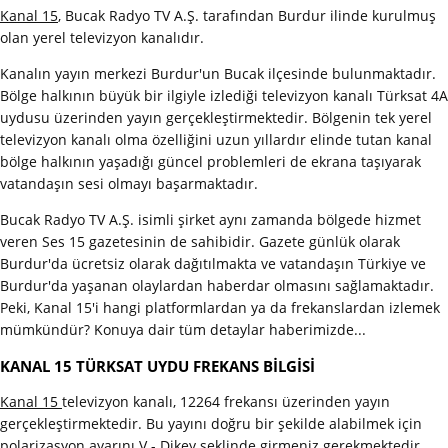
Kanal 15
, Bucak Radyo TV A.Ş. tarafından Burdur ilinde kurulmuş
olan yerel televizyon kanalıdır.
Kanalın yayın merkezi Burdur'un Bucak ilçesinde bulunmaktadır.
Bölge halkının büyük bir ilgiyle izlediği televizyon kanalı Türksat 4A
uydusu üzerinden yayın gerçekleştirmektedir. Bölgenin tek yerel
televizyon kanalı olma özelliğini uzun yıllardır elinde tutan kanal
bölge halkının yaşadığı güncel problemleri de ekrana taşıyarak
vatandaşın sesi olmayı başarmaktadır.
Bucak Radyo TV A.Ş. isimli şirket aynı zamanda bölgede hizmet
veren Ses 15 gazetesinin de sahibidir. Gazete günlük olarak
Burdur'da ücretsiz olarak dağıtılmakta ve vatandaşın Türkiye ve
Burdur'da yaşanan olaylardan haberdar olmasını sağlamaktadır.
Peki, Kanal 15'i hangi platformlardan ya da frekanslardan izlemek
mümkündür? Konuya dair tüm detaylar haberimizde...
KANAL 15 TÜRKSAT UYDU FREKANS BİLGİSİ
Kanal 15
televizyon kanalı, 12264 frekansı üzerinden yayın
gerçekleştirmektedir. Bu yayını doğru bir şekilde alabilmek için
polarizasyon ayarını V - Dikey şeklinde girmeniz gerekmektedir.