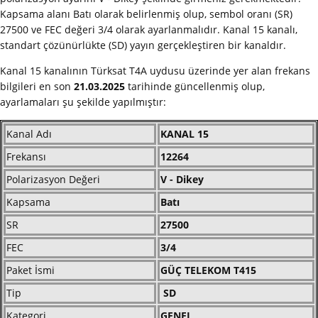
Kapsama alanı Batı olarak belirlenmiş olup, sembol oranı (SR)
27500 ve FEC değeri 3/4 olarak ayarlanmalıdır. Kanal 15 kanalı,
standart çözünürlükte (SD) yayın gerçekleştiren bir kanaldır.
Kanal 15 kanalının Türksat T4A uydusu üzerinde yer alan frekans
bilgileri en son
21.03.2025
tarihinde güncellenmiş olup,
ayarlamaları şu şekilde yapılmıştır:
Kanal Adı
KANAL 15
Frekansı
12264
Polarizasyon Değeri
V - Dikey
Kapsama
Batı
SR
27500
FEC
3/4
Paket İsmi
GÜÇ TELEKOM T415
Tip
SD
Kategori
GENEL