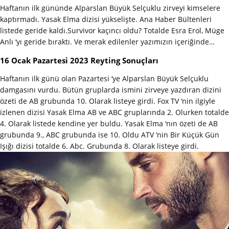
Haftanın ilk gününde Alparslan Büyük Selçuklu zirveyi kimselere
kaptırmadı. Yasak Elma dizisi yükselişte. Ana Haber Bültenleri
listede geride kaldı.Survivor kaçıncı oldu? Totalde Esra Erol, Müge
Anlı ‘yı geride bıraktı. Ve merak edilenler yazımızın içeriğinde…
16 Ocak Pazartesi 2023 Reyting Sonuçları
Haftanın ilk günü olan Pazartesi ‘ye Alparslan Büyük Selçuklu
damgasını vurdu. Bütün gruplarda ismini zirveye yazdıran dizini
özeti de AB grubunda 10. Olarak listeye girdi. Fox TV ‘nin ilgiyle
izlenen dizisi Yasak Elma AB ve ABC gruplarında 2. Olurken totalde
4. Olarak listede kendine yer buldu. Yasak Elma ‘nın özeti de AB
grubunda 9., ABC grubunda ise 10. Oldu ATV ‘nin Bir Küçük Gün
Işığı dizisi totalde 6. Abc. Grubunda 8. Olarak listeye girdi.