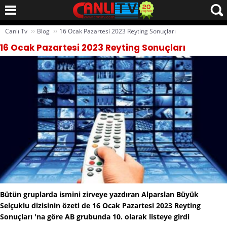
››
››
Canlı Tv
Blog
16 Ocak Pazartesi 2023 Reyting Sonuçları
16 Ocak Pazartesi 2023 Reyting Sonuçları
Bütün gruplarda ismini zirveye yazdıran Alparslan Büyük
Selçuklu dizisinin özeti de 16 Ocak Pazartesi 2023 Reyting
Sonuçları 'na göre AB grubunda 10. olarak listeye girdi