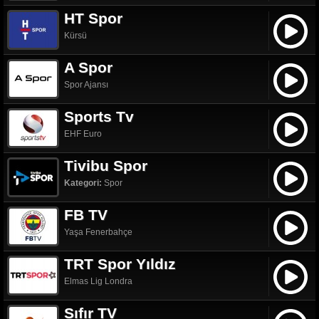
HT Spor
Kürsü
A Spor
Spor Ajansı
Sports Tv
EHF Euro
Tivibu Spor
Kategori:
Spor
FB TV
Yaşa Fenerbahçe
TRT Spor Yıldız
Elmas Lig Londra
Sıfır TV