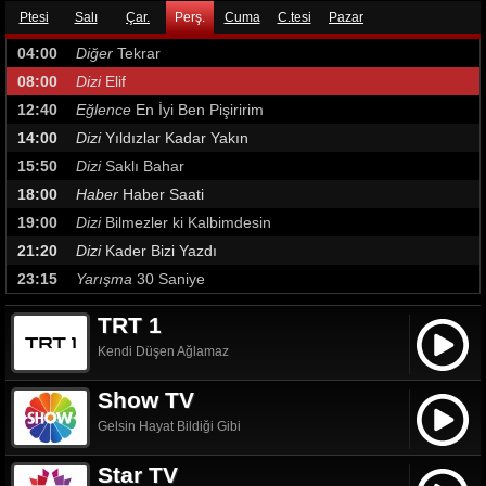
Ptesi
Salı
Çar.
Perş.
Cuma
C.tesi
Pazar
04:00
Diğer
Tekrar
08:00
Dizi
Elif
12:40
Eğlence
En İyi Ben Pişiririm
14:00
Dizi
Yıldızlar Kadar Yakın
15:50
Dizi
Saklı Bahar
18:00
Haber
Haber Saati
19:00
Dizi
Bilmezler ki Kalbimdesin
21:20
Dizi
Kader Bizi Yazdı
23:15
Yarışma
30 Saniye
TRT 1
Kendi Düşen Ağlamaz
Show TV
Gelsin Hayat Bildiği Gibi
Star TV