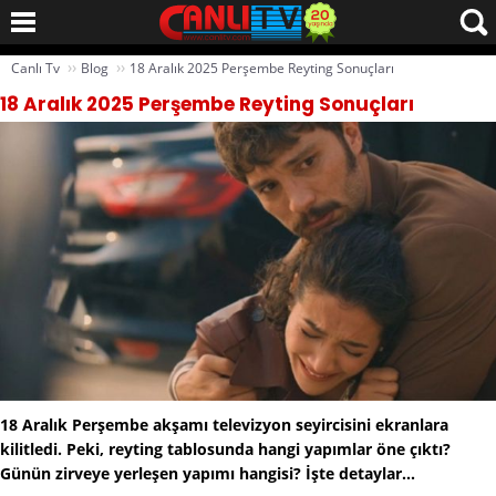
››
››
Canlı Tv
Blog
18 Aralık 2025 Perşembe Reyting Sonuçları
18 Aralık 2025 Perşembe Reyting Sonuçları
18 Aralık Perşembe akşamı televizyon seyircisini ekranlara
kilitledi. Peki, reyting tablosunda hangi yapımlar öne çıktı?
Günün zirveye yerleşen yapımı hangisi? İşte detaylar...