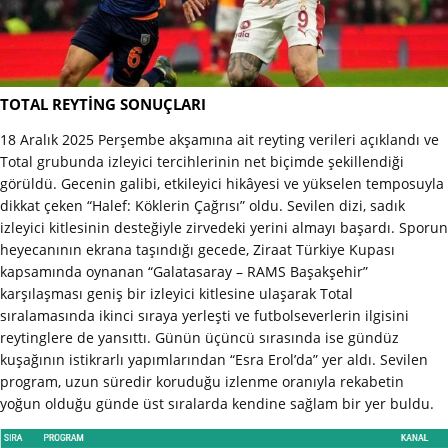
TOTAL REYTİNG SONUÇLARI
18 Aralık 2025 Perşembe akşamına ait reyting verileri açıklandı ve
Total grubunda izleyici tercihlerinin net biçimde şekillendiği
görüldü. Gecenin galibi, etkileyici hikâyesi ve yükselen temposuyla
dikkat çeken “Halef: Köklerin Çağrısı” oldu. Sevilen dizi, sadık
izleyici kitlesinin desteğiyle zirvedeki yerini almayı başardı. Sporun
heyecanının ekrana taşındığı gecede, Ziraat Türkiye Kupası
kapsamında oynanan “Galatasaray – RAMS Başakşehir”
karşılaşması geniş bir izleyici kitlesine ulaşarak Total
sıralamasında ikinci sıraya yerleşti ve futbolseverlerin ilgisini
reytinglere de yansıttı. Günün üçüncü sırasında ise gündüz
kuşağının istikrarlı yapımlarından “Esra Erol’da” yer aldı. Sevilen
program, uzun süredir koruduğu izlenme oranıyla rekabetin
yoğun olduğu günde üst sıralarda kendine sağlam bir yer buldu.