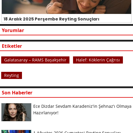
18 Aralık 2025 Perşembe Reyting Sonuçları
Yorumlar
Etiketler
Galatasaray – RAMS Başakşehir
Halef: Köklerin Çağrısı
Reyting
Son Haberler
Ece Dizdar Sevdam Karadeniz'in Şehnaz'ı Olmaya
Hazırlanıyor!
1 Ağustos 2026 Cumartesi Reyting Sonuçları