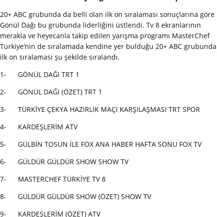
20+ ABC grubunda da belli olan ilk on sıralaması sonuçlarına göre
Gönül Dağı bu grubunda liderliğini üstlendi. Tv 8 ekranlarının
merakla ve heyecanla takip edilen yarışma programı MasterChef
Türkiye’nin de sıralamada kendine yer bulduğu 20+ ABC grubunda
ilk on sıralaması şu şekilde sıralandı.
1- GÖNÜL DAĞI TRT 1
2- GÖNÜL DAĞI (ÖZET) TRT 1
3- TÜRKİYE ÇEKYA HAZIRLIK MAÇI KARŞILAŞMASI TRT SPOR
4- KARDEŞLERİM ATV
5- GÜLBİN TOSUN İLE FOX ANA HABER HAFTA SONU FOX TV
6- GÜLDÜR GÜLDÜR SHOW SHOW TV
7- MASTERCHEF TÜRKİYE TV 8
8- GÜLDÜR GÜLDÜR SHOW (ÖZET) SHOW TV
9- KARDEŞLERİM (ÖZET) ATV