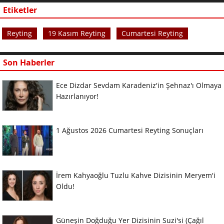
Etiketler
Reyting
19 Kasım Reyting
Cumartesi Reyting
Son Haberler
Ece Dizdar Sevdam Karadeniz'in Şehnaz'ı Olmaya
Hazırlanıyor!
1 Ağustos 2026 Cumartesi Reyting Sonuçları
İrem Kahyaoğlu Tuzlu Kahve Dizisinin Meryem'i
Oldu!
Güneşin Doğduğu Yer Dizisinin Suzi'si (Çağıl