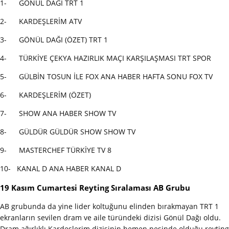
1- GÖNÜL DAĞI TRT 1
2- KARDEŞLERİM ATV
3- GÖNÜL DAĞI (ÖZET) TRT 1
4- TÜRKİYE ÇEKYA HAZIRLIK MAÇI KARŞILAŞMASI TRT SPOR
5- GÜLBİN TOSUN İLE FOX ANA HABER HAFTA SONU FOX TV
6- KARDEŞLERİM (ÖZET)
7- SHOW ANA HABER SHOW TV
8- GÜLDÜR GÜLDÜR SHOW SHOW TV
9- MASTERCHEF TÜRKİYE TV 8
10- KANAL D ANA HABER KANAL D
19 Kasım Cumartesi Reyting Sıralaması AB Grubu
AB grubunda da yine lider koltuğunu elinden bırakmayan TRT 1
ekranların sevilen dram ve aile türündeki dizisi Gönül Dağı oldu.
Dram ağırlıklı Kardeşlerim dizisinin hemen peşinde olduğu reyting