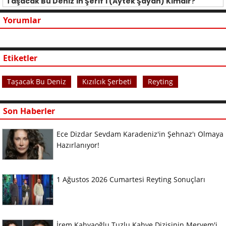
Taşacak Bu Deniz'in Şerif'i (Aytek Şayan) Kimdir?
Yorumlar
Etiketler
Taşacak Bu Deniz
Kızılcık Şerbeti
Reyting
Son Haberler
Ece Dizdar Sevdam Karadeniz'in Şehnaz'ı Olmaya
Hazırlanıyor!
1 Ağustos 2026 Cumartesi Reyting Sonuçları
İrem Kahyaoğlu Tuzlu Kahve Dizisinin Meryem'i