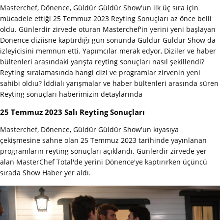
Masterchef, Dönence, Güldür Güldür Show'un ilk üç sıra için
mücadele ettiği 25 Temmuz 2023 Reyting Sonuçları az önce belli
oldu. Günlerdir zirvede oturan Masterchef'in yerini yeni başlayan
Dönence diziisne kaptırdığı gün sonunda Güldür Güldür Show da
izleyicisini memnun etti. Yapımcılar merak edyor, Diziler ve haber
bültenleri arasındaki yarışta reyting sonuçları nasıl şekillendi?
Reyting sıralamasında hangi dizi ve programlar zirvenin yeni
sahibi oldıu? İddialı yarışmalar ve haber bültenleri arasında süren
Reyting sonuçları haberimizin detaylarında
25 Temmuz 2023 Salı Reyting Sonuçları
Masterchef, Dönence, Güldür Güldür Show'un kıyasıya
çekişmesine sahne olan 25 Temmuz 2023 tarihinde yayınlanan
programların reyting sonuçları açıklandı. Günlerdir zirvede yer
alan MasterChef Total'de yerini Dönence'ye kaptırırken üçüncü
sırada Show Haber yer aldı.