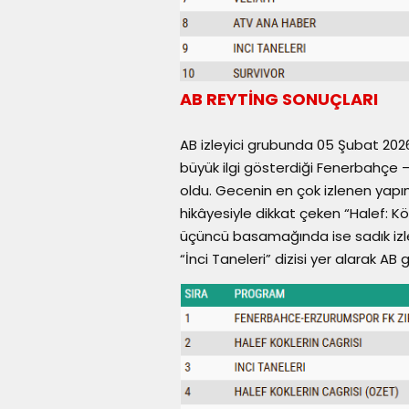
AB REYTİNG SONUÇLARI
AB izleyici grubunda 05 Şubat 202
büyük ilgi gösterdiği Fenerbahçe –
oldu. Gecenin en çok izlenen yapı
hikâyesiyle dikkat çeken “Halef: Kökl
üçüncü basamağında ise sadık izle
“İnci Taneleri” dizisi yer alarak A