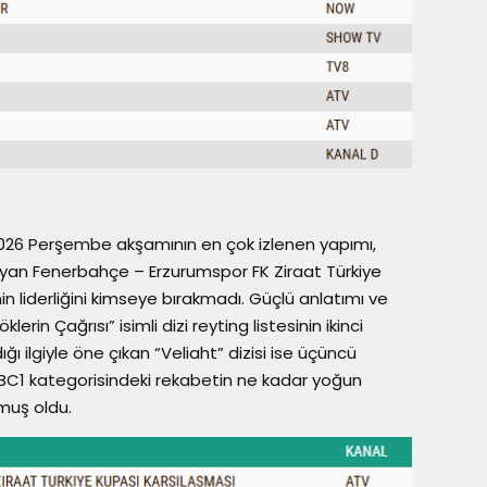
2026 Perşembe akşamının en çok izlenen yapımı,
layan Fenerbahçe – Erzurumspor FK Ziraat Türkiye
n liderliğini kimseye bırakmadı. Güçlü anlatımı ve
erin Çağrısı” isimli dizi reyting listesinin ikinci
dığı ilgiyle öne çıkan “Veliaht” dizisi ise üçüncü
C1 kategorisindeki rekabetin ne kadar yoğun
muş oldu.