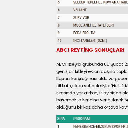
ABC1 REYTİNG SONUÇLARI
ABC1 izleyici grubunda 05 Şubat 
geniş bir kitleyi ekran başına top
Kupası karşılaşması oldu ve geceni
dikkat çeken sahneleriyle “Halef: Kökl
sırasında yer alırken, izleyiciden al
basamakta kendine yer bularak AB
olduğunu bir kez daha ortaya koy