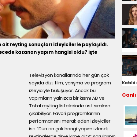
t reyting sonuçları izleyicilerle paylaşıldı.
gecede kazanan yapım hangisi oldu? İşte
Televizyon kanallarında her gün çok
sayıda dizi, film, yarışma ve program
Katıldı
izleyiciyle buluşuyor. Ancak bu
Canlı 
yapımların yalnızca bir kısmı AB ve
Total reyting listelerinde üst sıralara
çıkabiliyor. Favori programlarının
performansını merak eden izleyiciler
ise “Dün en çok hangi yapım izlendi,
reytinglerde zirve kime ait?” sorularının