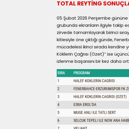
TOTAL REYTİNG SONUÇL
05 Şubat 2026 Perşembe gününe ait 
grubunda ekranların ilgiyle takip ed
zirvede tamamlayarak birinci sıraya 
kitlesiyle öne çıktığı günde, Fene
mücadelesi ikinci sırada kendine ye
Köklerin Çağrısı (Özet)” ise üçün
izlenme başarısını bir kez daha or