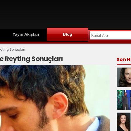
Yayın Akışları
Blog
yting Sonuçları
 Reyting Sonuçları
Son H