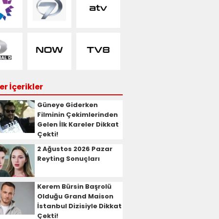
r İçerikler
Güneye Giderken
Filminin Çekimlerinden
Gelen İlk Kareler Dikkat
Çekti!
2 Ağustos 2026 Pazar
Reyting Sonuçları
Kerem Bürsin Başrolü
Olduğu Grand Maison
İstanbul Dizisiyle Dikkat
Çekti!