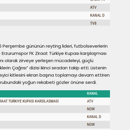
6 Perşembe gününün reyting lideri, futbolseverlerin
 Erzurumspor FK Ziraat Türkiye Kupası karşılaşması
mı olarak zirveye yerleşen mücadeleyi, güçlü
erin Çağrısı” dizisi ikinci sıradan takip etti. Listenin
yici kitlesini ekran başına toplamayı devam ettiren
B grubundaki yoğun rekabeti gözler önüne serdi.