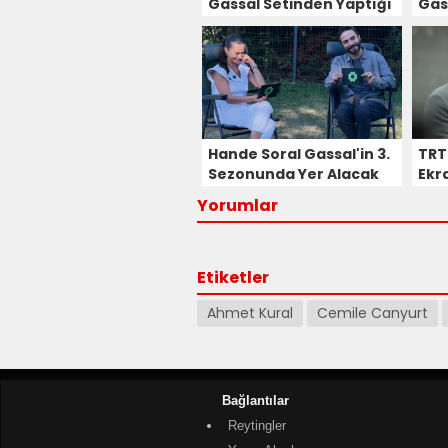
Gassal Setinden Yaptığı
Gas
Paylaşım Heyecan
Yay
Yarattı!
Hande Soral Gassal'in 3.
TRT 
Sezonunda Yer Alacak
Ekra
Mı? Tabii'den Sürpriz
Böl
Yorumlar
Paylaşım!
Yay
Etiketler
Ahmet Kural
Cemile Canyurt
Bağlantılar
Reytingler