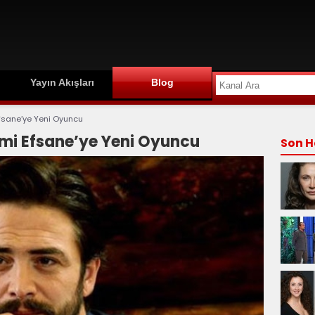
Yayın Akışları
Blog
Efsane’ye Yeni Oyuncu
lmi Efsane’ye Yeni Oyuncu
Son H