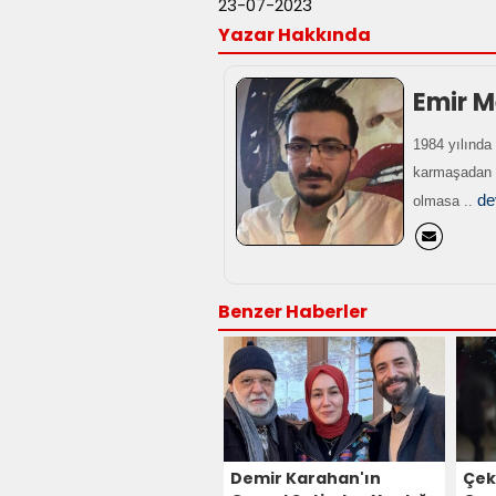
23-07-2023
Yazar Hakkında
Emir M
1984 yılında
karmaşadan u
de
olmasa ..
Benzer Haberler
Demir Karahan'ın
Çek