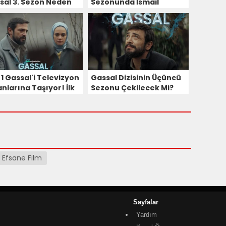
sal 3. Sezon Neden
Sezonunda İsmail
ınlanmadı?
Demirci Sürprizi Mi Var?
Oyuncu Kadrosu Merak
Konusu Oldu!
1 Gassal'i Televizyon
Gassal Dizisinin Üçüncü
nlarına Taşıyor! İlk
Sezonu Çekilecek Mi?
üm Ne Zaman
Dizinin Senaristi
ınlanacak?
Sümeyye Karaarslan
Açıkladı!
Efsane Film
Sayfalar
Yardım