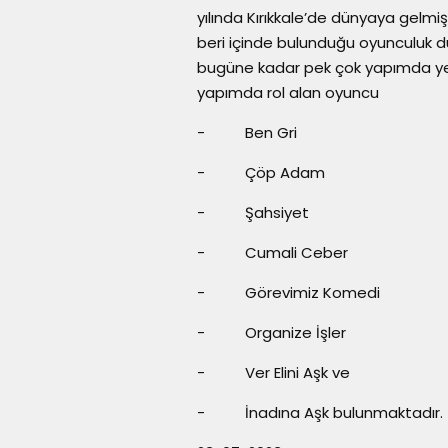
yılında Kırıkkale’de dünyaya gelmişt
beri içinde bulunduğu oyunculuk d
bugüne kadar pek çok yapımda yer 
yapımda rol alan oyuncu
- Ben Gri
- Çöp Adam
- Şahsiyet
- Cumali Ceber
- Görevimiz Komedi
- Organize İşler
- Ver Elini Aşk ve
- İnadına Aşk bulunmaktadır.