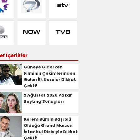
r İçerikler
Güneye Giderken
Filminin Çekimlerinden
Gelen İlk Kareler Dikkat
Çekti!
2 Ağustos 2026 Pazar
Reyting Sonuçları
Kerem Bürsin Başrolü
Olduğu Grand Maison
İstanbul Dizisiyle Dikkat
Çekti!