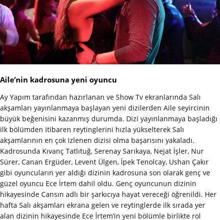
Aile’nin kadrosuna yeni oyuncu
Ay Yapım tarafından hazırlanan ve Show Tv ekranlarında Salı
akşamları yayınlanmaya başlayan yeni dizilerden Aile seyircinin
büyük beğenisini kazanmış durumda. Dizi yayınlanmaya başladığı
ilk bölümden itibaren reytinglerini hızla yükselterek Salı
akşamlarının en çok izlenen dizisi olma başarısını yakaladı.
Kadrosunda Kıvanç Tatlıtuğ, Serenay Sarıkaya, Nejat İşler, Nur
Sürer, Canan Ergüder, Levent Ülgen, İpek Tenolcay, Ushan Çakır
gibi oyuncuların yer aldığı dizinin kadrosuna son olarak genç ve
güzel oyuncu Ece İrtem dahil oldu. Genç oyuncunun dizinin
hikayesinde Cansın adlı bir şarkıcıya hayat vereceği öğrenildi. Her
hafta Salı akşamları ekrana gelen ve reytinglerde ilk sırada yer
alan dizinin hikayesinde Ece İrtem’in yeni bölümle birlikte rol