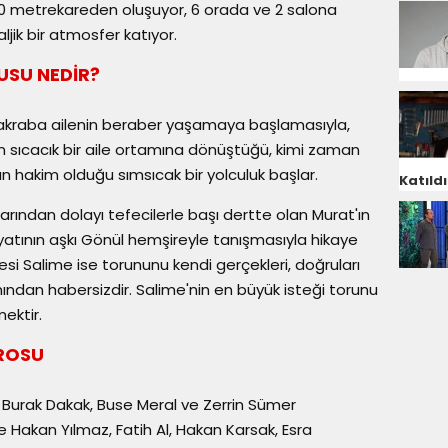
 660 metrekareden oluşuyor, 6 orada ve 2 salona
ljik bir atmosfer katıyor.
NUSU NEDİR?
 akraba ailenin beraber yaşamaya başlamasıyla,
n sıcacık bir aile ortamına dönüştüğü, kimi zaman
n hakim olduğu sımsıcak bir yolculuk başlar.
Katıldı
arından dolayı tefecilerle başı dertte olan Murat'ın
yatının aşkı Gönül hemşireyle tanışmasıyla hikaye
si Salime ise torununu kendi gerçekleri, doğruları
mından habersizdir. Salime'nin en büyük isteği torunu
ektir.
DROSU
de Burak Dakak, Buse Meral ve Zerrin Sümer
 Hakan Yılmaz, Fatih Al, Hakan Karsak, Esra