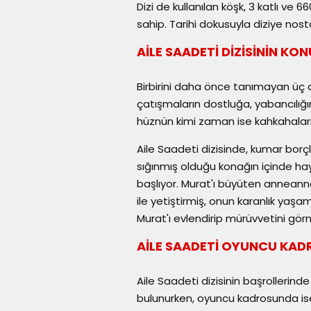
Dizi de kullanılan köşk, 3 katlı ve
sahip. Tarihi dokusuyla diziye nosta
AİLE SAADETİ DİZİSİNİN KO
Birbirini daha önce tanımayan üç
çatışmaların dostluğa, yabancılığı
hüznün kimi zaman ise kahkahaları
Aile Saadeti dizisinde, kumar borçl
sığınmış olduğu konağın içinde ha
başlıyor. Murat'ı büyüten anneanne
ile yetiştirmiş, onun karanlık yaşa
Murat'ı evlendirip mürüvvetini görm
AİLE SAADETİ OYUNCU KA
Aile Saadeti dizisinin başrollerin
bulunurken, oyuncu kadrosunda ise