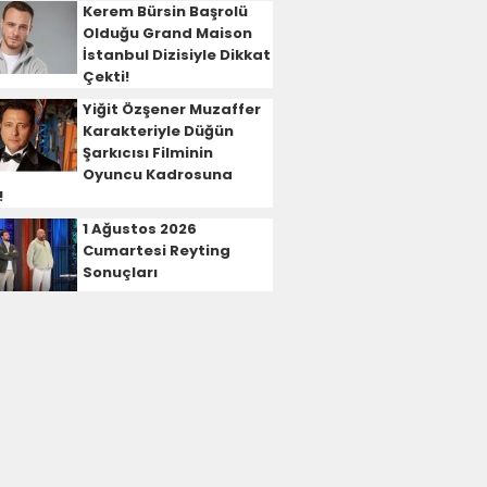
Kerem Bürsin Başrolü
Olduğu Grand Maison
İstanbul Dizisiyle Dikkat
Çekti!
Yiğit Özşener Muzaffer
Karakteriyle Düğün
Şarkıcısı Filminin
Oyuncu Kadrosuna
!
1 Ağustos 2026
Cumartesi Reyting
Sonuçları