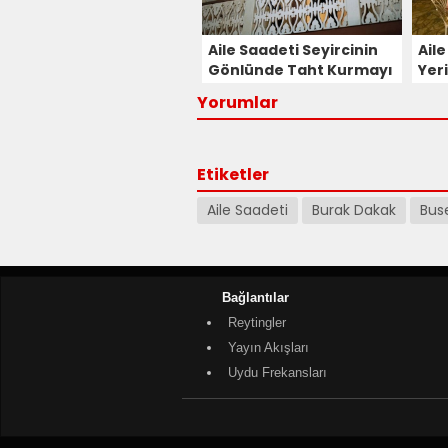
Aile Saadeti Seyircinin
Ail
Gönlünde Taht Kurmayı
Yeri
Başardı! Dizinin 3.
Saa
Yorumlar
Bölümü Çok Sevildi!
Etiketler
Aile Saadeti
Burak Dakak
Bus
Bağlantılar
Reytingler
Yayın Akışları
Uydu Frekansları