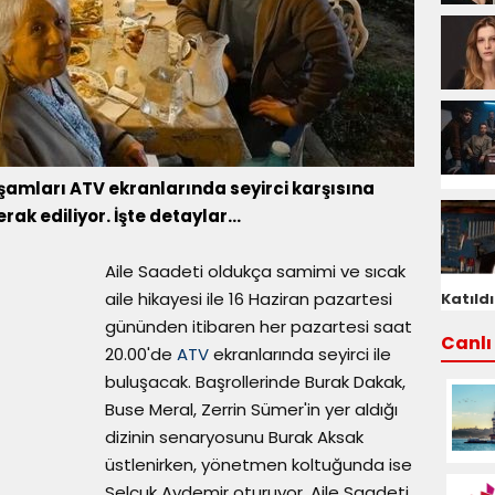
akşamları ATV ekranlarında seyirci karşısına
ak ediliyor. İşte detaylar...
Aile Saadeti oldukça samimi ve sıcak
aile hikayesi ile 16 Haziran pazartesi
Katıldı
gününden itibaren her pazartesi saat
Canlı 
20.00'de
ATV
ekranlarında seyirci ile
buluşacak. Başrollerinde Burak Dakak,
Buse Meral, Zerrin Sümer'in yer aldığı
dizinin senaryosunu Burak Aksak
üstlenirken, yönetmen koltuğunda ise
Selçuk Aydemir oturuyor. Aile Saadeti