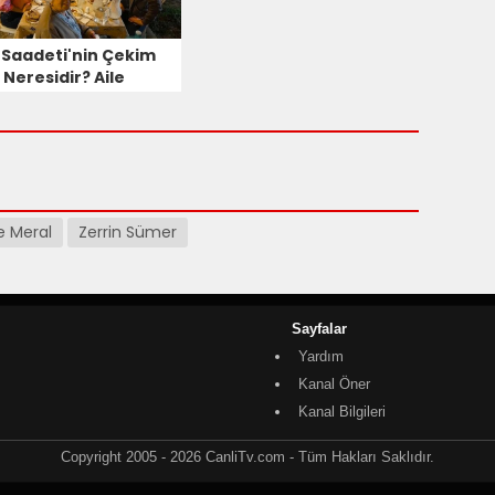
e Saadeti'nin Çekim
 Neresidir? Aile
deti Konağı Nerede?
e Meral
Zerrin Sümer
Sayfalar
Yardım
Kanal Öner
Kanal Bilgileri
Copyright 2005 - 2026 CanliTv.com - Tüm Hakları Saklıdır.