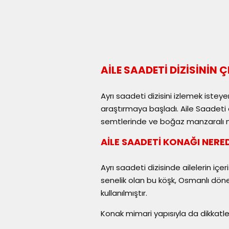
AİLE SAADETİ DİZİSİNİN 
Ayrı saadeti dizisini izlemek istey
araştırmaya başladı. Aile Saadeti 
semtlerinde ve boğaz manzaralı m
AİLE SAADETİ KONAĞI NERE
Ayrı saadeti dizisinde ailelerin iç
senelik olan bu köşk, Osmanlı dön
kullanılmıştır.
Konak mimari yapısıyla da dikkatle