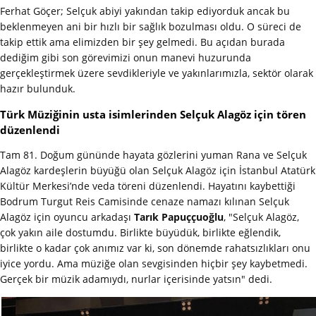
Ferhat Göçer; Selçuk abiyi yakından takip ediyorduk ancak bu
beklenmeyen ani bir hızlı bir sağlık bozulması oldu. O süreci de
takip ettik ama elimizden bir şey gelmedi. Bu açıdan burada
dediğim gibi son görevimizi onun manevi huzurunda
gerçekleştirmek üzere sevdikleriyle ve yakınlarımızla, sektör olarak
hazır bulunduk.
Türk Müziğinin usta isimlerinden Selçuk Alagöz için tören
düzenlendi
Tam 81. Doğum gününde hayata gözlerini yuman Rana ve Selçuk
Alagöz kardeşlerin büyüğü olan Selçuk Alagöz için İstanbul Atatürk
Kültür Merkesi’nde veda töreni düzenlendi. Hayatını kaybettiği
Bodrum Turgut Reis Camisinde cenaze namazı kılınan Selçuk
Alagöz için oyuncu arkadaşı
Tarık Papuççuoğlu
, "Selçuk Alagöz,
çok yakın aile dostumdu. Birlikte büyüdük, birlikte eğlendik,
birlikte o kadar çok anımız var ki, son dönemde rahatsızlıkları onu
iyice yordu. Ama müziğe olan sevgisinden hiçbir şey kaybetmedi.
Gerçek bir müzik adamıydı, nurlar içerisinde yatsın" dedi.