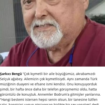
Şarkıcı Bengü
“Çok kıymetli bir aile büyüğümüz, akrabamızdı
Selçuk ağabey. Ailemizin çok kıymetlisiydi. Aynı zamanda Türk
müziğinin duayeni ve efsane ismi kendisi. Onu konuşuyorduk
şimdi, bir hafta önce daha bir telefon görüşmemiz oldu, hatta
görüntülü de konuştuk. Annemler Bodrum'a gitmişler yanlarına.
"Hangi bestemi istersen hepsi senin olsun, bir tanesine lütfen
çalış, hangisini uygun görüyorsan birlikte bir şey yapalım" dedi.