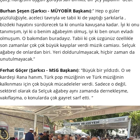
Burhan Şeşen (Şarkıcı - MÜYOBİR Başkanı)
:” Hep o güler
yüzlülüğüyle, aceleci tavrıyla ve tabii ki de yaptığı şarkılarla ,
bizdeki hayatını sürdürecek ta ki onunla kavuşana kadar. İyi ki onu
tanımışım, iyi ki o benim ağabeyim olmuş, iyi ki ben onun evladı
olmuşum. O bakımdan buradayız. Tabii ki çok üzgünüz özellikle
son zamanlar çok çok büyük kayıplar verdi müzik camiası. Selçuk
ağabey de onlardan biri. Yeri doldurulmayacak, hiçbir zaman da
unutulmayacak.”
Ferhat Göçer (Şarkıcı - MSG Başkanı)
: “Büyük bir yıldızdı. O ve
kardeşi Rana hanım, Türk pop müziğinin ve Türk müziğinin
kalkınması için çok büyük mücadeleler verdi. Sadece o değil,
sektörel olarak da Selçuk ağabey aynı zamanda dernekleşme,
vakıflaşma, o konularda çok gayret sarf etti. “