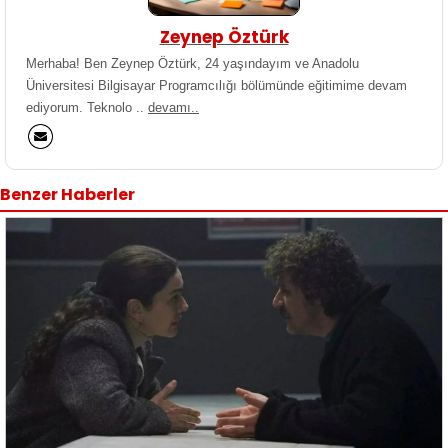
Zeynep Öztürk
Merhaba! Ben Zeynep Öztürk, 24 yaşındayım ve Anadolu
Üniversitesi Bilgisayar Programcılığı bölümünde eğitimime devam
ediyorum. Teknolo ..
devamı..
Benzer Haberler