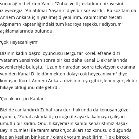
sunacağını belirten Yancı, "Zuhal ve üç evladının hikayesini
izleyeceğiz. 'Anlatılmaz Yaşanır' diye bir söz vardır. Bu söz tam da
Annem Ankara için yazılmış diyebilirim. Yapımcımız Necati
Akpınar'ın kaptanlığındaki tüm kadroya teşekkür ediyorum"
açıklamalarında bulundu.
'Çok Heyecanlıyım'
Dizinin kadın başrol oyuncusu Bergüzar Korel, efsane dizi
'Vatanım Sensin'den sonra bir kez daha Kanal D ekranlarında
sevenleriyle buluştu. "Uzun bir aradan sonra televizyon ekranına
yeniden Kanal D ile dönmekten dolayı çok heyecanlıyım" diye
konuşan Korel, Annem Ankara dizisinin oya gibi işlenen gerçek bir
hikaye olduğunu dile getirdi.
'Çocukları İçin Kaplan'
Bizi de canlandırdı Zuhal karakteri hakkında da konuşan güzel
oyuncu, "Zuhal aslında üç çocuğu ile ayakta kalmaya çalışan
umutlu bir kadın. Onu, hikayemizin sahibi senaristimiz Başak
Bey'in cümlesi ile tanımlarsak 'Çocukları söz konusu olduğunda
kaplan kesilen bir kadın.' olarak yorumlayabilirim. Tıpkı birçok