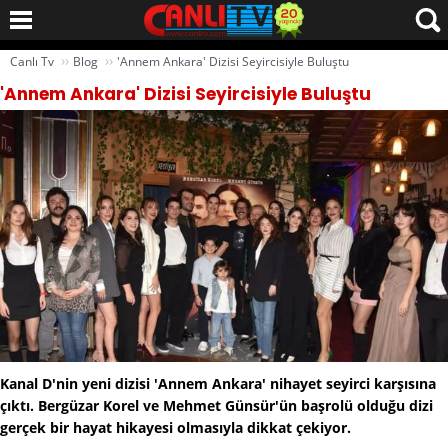
››
››
Canlı Tv
Blog
'Annem Ankara' Dizisi Seyircisiyle Buluştu
'Annem Ankara' Dizisi Seyircisiyle Buluştu
Kanal D'nin yeni dizisi 'Annem Ankara' nihayet seyirci karşısına
çıktı. Bergüzar Korel ve Mehmet Günsür'ün başrolü olduğu dizi
gerçek bir hayat hikayesi olmasıyla dikkat çekiyor.