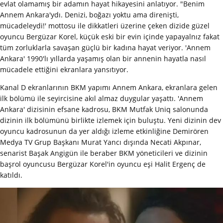
evlat olamamış bir adamın hayat hikayesini anlatıyor. "Benim
Annem Ankara'ydı. Denizi, boğazı yoktu ama direnişti,
mücadeleydi!' mottosu ile dikkatleri üzerine çeken dizide güzel
oyuncu Bergüzar Korel, küçük eski bir evin içinde yapayalnız fakat
tüm zorluklarla savaşan güçlü bir kadına hayat veriyor. 'Annem
Ankara' 1990'lı yıllarda yaşamış olan bir annenin hayatla nasıl
mücadele ettiğini ekranlara yansıtıyor.
Kanal D ekranlarının BKM yapımı Annem Ankara, ekranlara gelen
ilk bölümü ile seyircisine akıl almaz duygular yaşattı. 'Annem
Ankara' dizisinin efsane kadrosu, BKM Mutfak Uniq salonunda
dizinin ilk bölümünü birlikte izlemek için buluştu. Yeni dizinin dev
oyuncu kadrosunun da yer aldığı izleme etkinliğine Demirören
Medya TV Grup Başkanı Murat Yancı dışında Necati Akpınar,
senarist Başak Angigün ile beraber BKM yöneticileri ve dizinin
başrol oyuncusu Bergüzar Korel'in oyuncu eşi Halit Ergenç de
katıldı.