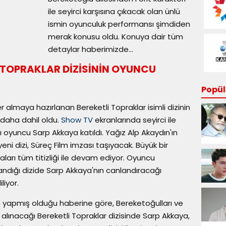
ile seyirci karşısına çıkacak olan ünlü
ismin oyunculuk performansı şimdiden
merak konusu oldu. Konuya dair tüm
detaylar haberimizde...
 TOPRAKLAR DİZİSİNİN OYUNCU
Popüle
yer almaya hazırlanan Bereketli Topraklar isimli dizinin
 daha dahil oldu.
Show TV
ekranlarında seyirci ile
ı oyuncu Sarp Akkaya katıldı. Yağız Alp Akaydın'ın
i dizi, Süreç Film imzası taşıyacak. Büyük bir
ları tüm titizliği ile devam ediyor. Oyuncu
ığı dizide Sarp Akkaya'nın canlandıracağı
liyor.
ın yapmış olduğu haberine göre, Bereketoğulları ve
e alınacağı Bereketli Topraklar dizisinde Sarp Akkaya,