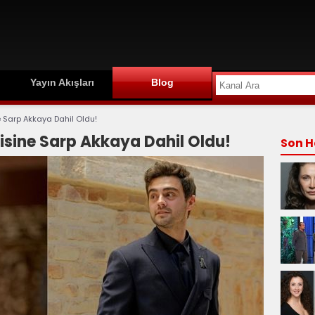
Yayın Akışları
Blog
ne Sarp Akkaya Dahil Oldu!
zisine Sarp Akkaya Dahil Oldu!
Son H