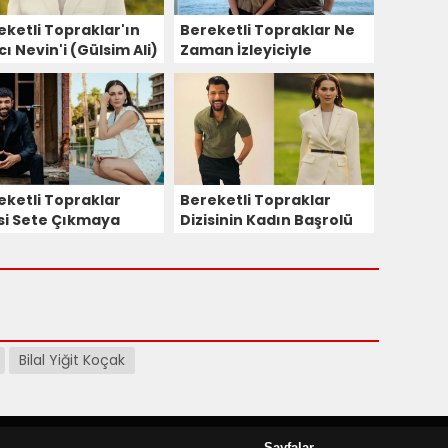
eketli Topraklar'ın
Bereketli Topraklar Ne
ı Nevin'i (Gülsim Ali)
Zaman İzleyiciyle
dir?
Buluşuyor?
eketli Topraklar
Bereketli Topraklar
isi Sete Çıkmaya
Dizisinin Kadın Başrolü
r! Gülsim Ali ve
Gülsim Ali Oldu!
in Akyürek Aynı
jede Buluşuyor!
Bilal Yiğit Koçak
Sayfalar