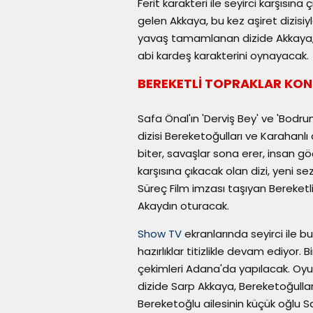
Ferit karakteri ile seyirci karşısına
gelen Akkaya, bu kez aşiret dizisi
yavaş tamamlanan dizide Akkaya, 'Ka
abi kardeş karakterini oynayacak.
BEREKETLİ TOPRAKLAR KO
Safa Önal'ın 'Derviş Bey' ve 'Bodr
dizisi Bereketoğulları ve Karahanlı a
biter, savaşlar sona erer, insan g
karşısına çıkacak olan dizi, yeni s
Süreç Film imzası taşıyan Bereketl
Akaydın oturacak.
Show TV
ekranlarında seyirci ile b
hazırlıklar titizlikle devam ediyor. B
çekimleri Adana'da yapılacak. O
dizide Sarp Akkaya, Bereketoğullar
Bereketoğlu ailesinin küçük oğlu Sal