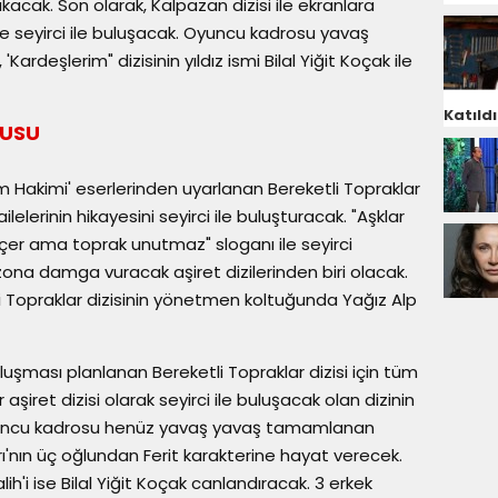
 çıkacak. Son olarak, Kalpazan dizisi ile ekranlara
yle seyirci ile buluşacak. Oyuncu kadrosu yavaş
rdeşlerim" dizisinin yıldız ismi Bilal Yiğit Koçak ile
Katıldı
NUSU
um Hakimi' eserlerinden uyarlanan Bereketli Topraklar
ilelerinin hikayesini seyirci ile buluşturacak. "Aşklar
öçer ama toprak unutmaz" sloganı ile seyirci
ezona damga vuracak aşiret dizilerinden biri olacak.
i Topraklar dizisinin yönetmen koltuğunda Yağız Alp
uluşması planlanan Bereketli Topraklar dizisi için tüm
ir aşiret dizisi olarak seyirci ile buluşacak olan dizinin
yuncu kadrosu henüz yavaş yavaş tamamlanan
ı'nın üç oğlundan Ferit karakterine hayat verecek.
ih'i ise Bilal Yiğit Koçak canlandıracak. 3 erkek