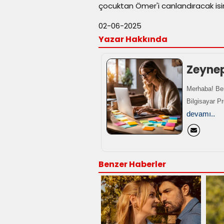
çocuktan Ömer'i canlandıracak is
02-06-2025
Yazar Hakkında
Zeyne
Merhaba! Ben
Bilgisayar P
devamı..
Benzer Haberler