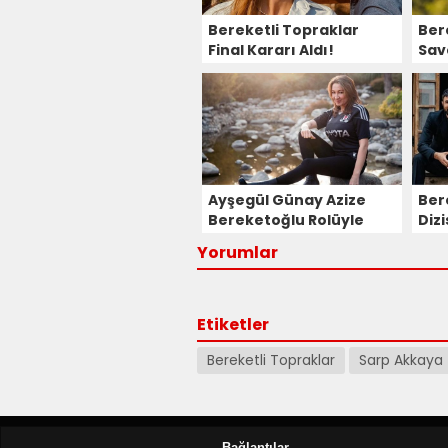
Bereketli Topraklar
Ber
Final Kararı Aldı!
Savc
Kim
Ayşegül Günay Azize
Ber
Bereketoğlu Rolüyle
Diz
Bereketli Topraklar
Hazı
Yorumlar
Dizisine Katıldı!
Eng
Pro
Etiketler
Bereketli Topraklar
Sarp Akkaya
Bağlantılar