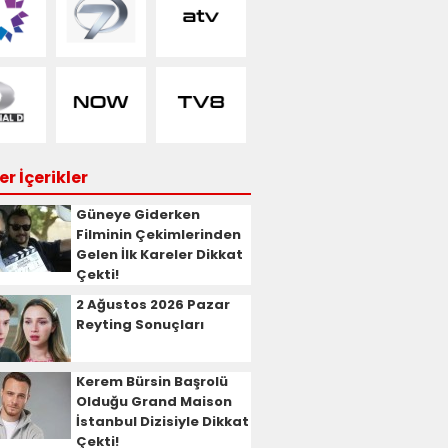
r İçerikler
Güneye Giderken
Filminin Çekimlerinden
Gelen İlk Kareler Dikkat
Çekti!
2 Ağustos 2026 Pazar
Reyting Sonuçları
Kerem Bürsin Başrolü
Olduğu Grand Maison
İstanbul Dizisiyle Dikkat
Çekti!