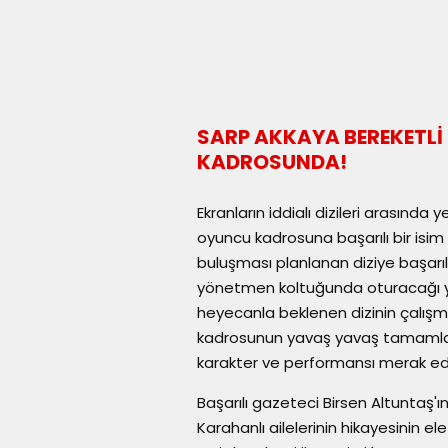
SARP AKKAYA BEREKETLİ
KADROSUNDA!
Ekranların iddialı dizileri arasında 
oyuncu kadrosuna başarılı bir isim
buluşması planlanan diziye başarıl
yönetmen koltuğunda oturacağı yen
heyecanla beklenen dizinin çalışma
kadrosunun yavaş yavaş tamamland
karakter ve performansı merak edi
Başarılı gazeteci Birsen Altuntaş'
Karahanlı ailelerinin hikayesinin el