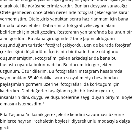
olarak otel ile görüşmelerimiz vardır. Bunları dosyaya sunacağız.
Otele gelmeden önce otelin neresinde fotoğraf çekeceğime karar
vermemiştim. Otele giriş yaptıktan sonra hazırlanmam için bana
bir oda tahsis ettiler. Daha sonra fotoğraf çekeceğim alanı
belirlemek için oteli gezdim. Restoranın yan tarafında bulunun bir
alan gördüm. Bu alana girdiğimde 2 tane Japon olduğunu
düşündüğüm turistler fotoğraf çekiyordu. Ben de burada fotoğraf
çekileceğini düşündüm. İçerisinin bir ibadethane olduğunu
düşünmemiştim. Fotoğrafımı çeken arkadaşlar da bana bu
hususta uyarıda bulunmadılar. Bu durum için gerçekten
üzgünüm. Özür dilerim. Bu fotoğrafları Instagram hesabımda
yayınladıktan 35-40 dakika sonra sosyal medya hesabından
paylaşımları görmem üzerine, fotoğrafları da korktuğum için
kaldırdım. Dini değerleri aşağılama gibi bir kastım yoktur,
insanların dini, duygu ve düşüncelerine saygı duyan biriyim. Böyle
olmasını istemezdim."
Eda Taşpınar’ın komik gerekçelerle kendini savunması üzerine
binlerce hayranı “cehaletin böylesi” diyerek ünlü modacıyla dalga
geçti.