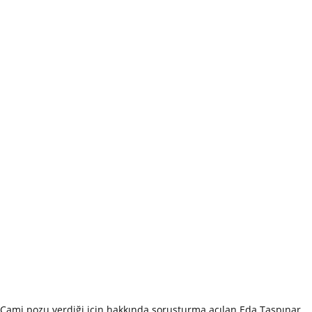
Cami pozu verdiği için hakkında soruşturma açılan Eda Taşpınar