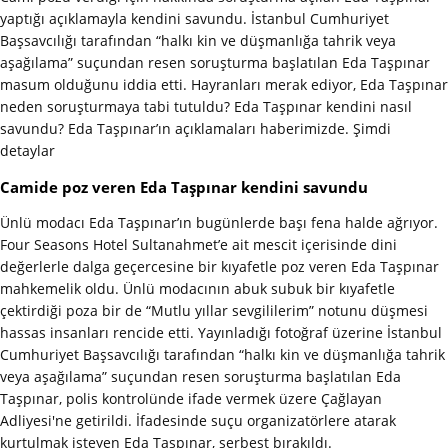
yaptığı açıklamayla kendini savundu. İstanbul Cumhuriyet
Başsavcılığı tarafından “halkı kin ve düşmanlığa tahrik veya
aşağılama” suçundan resen soruşturma başlatılan Eda Taşpınar
masum olduğunu iddia etti. Hayranları merak ediyor, Eda Taşpınar
neden soruşturmaya tabi tutuldu? Eda Taşpınar kendini nasıl
savundu? Eda Taşpınar’ın açıklamaları haberimizde. Şimdi
detaylar
Camide poz veren Eda Taşpınar kendini savundu
Ünlü modacı Eda Taşpınar’ın bugünlerde başı fena halde ağrıyor.
Four Seasons Hotel Sultanahmet’e ait mescit içerisinde dini
değerlerle dalga geçercesine bir kıyafetle poz veren Eda Taşpınar
mahkemelik oldu. Ünlü modacının abuk subuk bir kıyafetle
çektirdiği poza bir de “Mutlu yıllar sevgililerim” notunu düşmesi
hassas insanları rencide etti. Yayınladığı fotoğraf üzerine İstanbul
Cumhuriyet Başsavcılığı tarafından “halkı kin ve düşmanlığa tahrik
veya aşağılama” suçundan resen soruşturma başlatılan Eda
Taşpınar, polis kontrolünde ifade vermek üzere Çağlayan
Adliyesi'ne getirildi. İfadesinde suçu organizatörlere atarak
kurtulmak isteyen Eda Taşpınar, serbest bırakıldı.