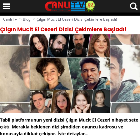
››
››
Canlı Tv
Blog
Çılgın Mucit El Cezeri Dizisi Çekimlere Başladı!
Çılgın Mucit El Cezeri Dizisi Çekimlere Başladı!
Tabii platformunun yeni dizisi Çılgın Mucit El Cezeri nihayet sete
çıktı. Merakla beklenen dizi şimdiden oyuncu kadrosu ve
konusuyla dikkat çekiyor. İşte detaylar...