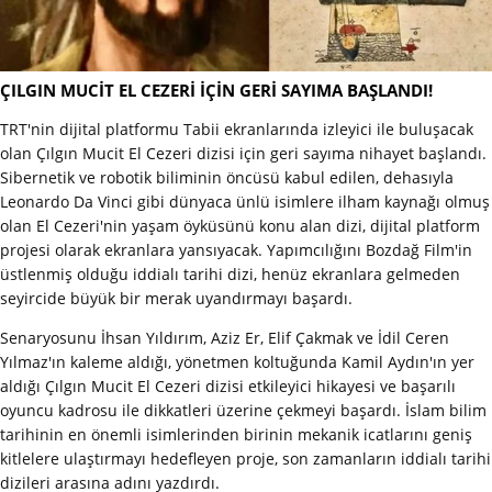
ÇILGIN MUCİT EL CEZERİ İÇİN GERİ SAYIMA BAŞLANDI!
TRT'nin dijital platformu Tabii ekranlarında izleyici ile buluşacak
olan Çılgın Mucit El Cezeri dizisi için geri sayıma nihayet başlandı.
Sibernetik ve robotik biliminin öncüsü kabul edilen, dehasıyla
Leonardo Da Vinci gibi dünyaca ünlü isimlere ilham kaynağı olmuş
olan El Cezeri'nin yaşam öyküsünü konu alan dizi, dijital platform
projesi olarak ekranlara yansıyacak. Yapımcılığını Bozdağ Film'in
üstlenmiş olduğu iddialı tarihi dizi, henüz ekranlara gelmeden
seyircide büyük bir merak uyandırmayı başardı.
Senaryosunu İhsan Yıldırım, Aziz Er, Elif Çakmak ve İdil Ceren
Yılmaz'ın kaleme aldığı, yönetmen koltuğunda Kamil Aydın'ın yer
aldığı Çılgın Mucit El Cezeri dizisi etkileyici hikayesi ve başarılı
oyuncu kadrosu ile dikkatleri üzerine çekmeyi başardı. İslam bilim
tarihinin en önemli isimlerinden birinin mekanik icatlarını geniş
kitlelere ulaştırmayı hedefleyen proje, son zamanların iddialı tarihi
dizileri arasına adını yazdırdı.