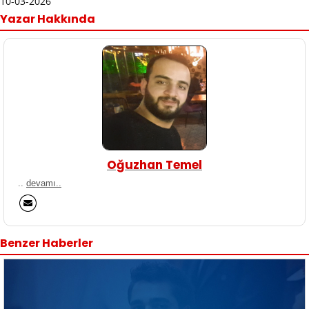
10-03-2026
Yazar Hakkında
Oğuzhan Temel
..
devamı..
Benzer Haberler