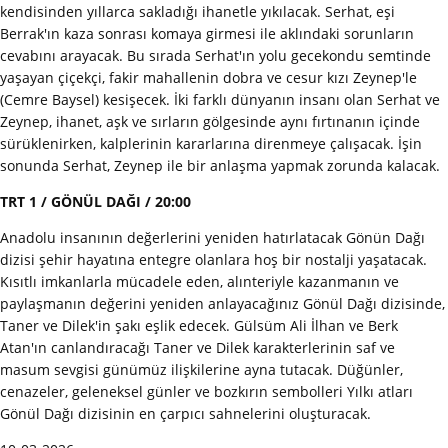
kendisinden yıllarca sakladığı ihanetle yıkılacak. Serhat, eşi
Berrak'ın kaza sonrası komaya girmesi ile aklındaki sorunların
cevabını arayacak. Bu sırada Serhat'ın yolu gecekondu semtinde
yaşayan çiçekçi, fakir mahallenin dobra ve cesur kızı Zeynep'le
(Cemre Baysel) kesişecek. İki farklı dünyanın insanı olan Serhat ve
Zeynep, ihanet, aşk ve sırların gölgesinde aynı fırtınanın içinde
sürüklenirken, kalplerinin kararlarına direnmeye çalışacak. İşin
sonunda Serhat, Zeynep ile bir anlaşma yapmak zorunda kalacak.
TRT 1 / GÖNÜL DAĞI / 20:00
Anadolu insanının değerlerini yeniden hatırlatacak Gönün Dağı
dizisi şehir hayatına entegre olanlara hoş bir nostalji yaşatacak.
Kısıtlı imkanlarla mücadele eden, alınteriyle kazanmanın ve
paylaşmanın değerini yeniden anlayacağınız Gönül Dağı dizisinde,
Taner ve Dilek'in şakı eşlik edecek. Gülsüm Ali İlhan ve Berk
Atan'ın canlandıracağı Taner ve Dilek karakterlerinin saf ve
masum sevgisi günümüz ilişkilerine ayna tutacak. Düğünler,
cenazeler, geleneksel günler ve bozkırın sembolleri Yılkı atları
Gönül Dağı dizisinin en çarpıcı sahnelerini oluşturacak.