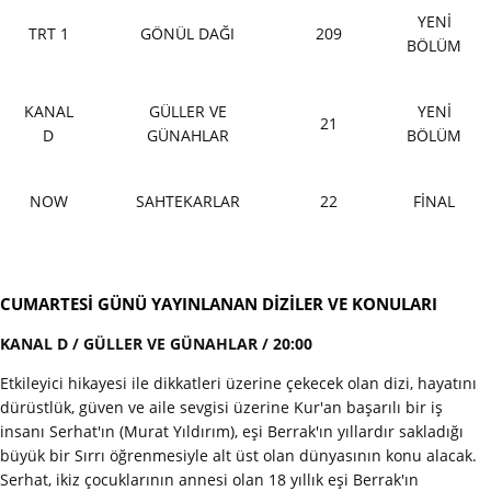
YENİ
TRT 1
GÖNÜL DAĞI
209
BÖLÜM
KANAL
GÜLLER VE
YENİ
21
D
GÜNAHLAR
BÖLÜM
NOW
SAHTEKARLAR
22
FİNAL
CUMARTESİ GÜNÜ YAYINLANAN DİZİLER VE KONULARI
KANAL D / GÜLLER VE GÜNAHLAR / 20:00
Etkileyici hikayesi ile dikkatleri üzerine çekecek olan dizi, hayatını
dürüstlük, güven ve aile sevgisi üzerine Kur'an başarılı bir iş
insanı Serhat'ın (Murat Yıldırım), eşi Berrak'ın yıllardır sakladığı
büyük bir Sırrı öğrenmesiyle alt üst olan dünyasının konu alacak.
Serhat, ikiz çocuklarının annesi olan 18 yıllık eşi Berrak'ın