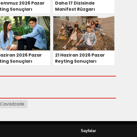
Temmuz 2026 Pazar
Daha 17 Dizisinde
ting Sonuçları
Manifest Rüzgarı
Esecek! Setten Gelen
Fotoğraflar
Heyecanlandırdı!
Haziran 2026 Pazar
21 Haziran 2026 Pazar
ting Sonuçları
Reyting Sonuçları
n Cavadzade
Sayfalar