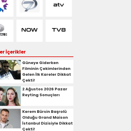
r İçerikler
Güneye Giderken
Filminin Çekimlerinden
Gelen İlk Kareler Dikkat
Çekti!
2 Ağustos 2026 Pazar
Reyting Sonuçları
Kerem Bürsin Başrolü
Olduğu Grand Maison
İstanbul Dizisiyle Dikkat
Çekti!