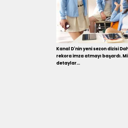
Kanal D'nin yeni sezon dizisi Dah
rekora imza atmayı başardı. Mil
detaylar...