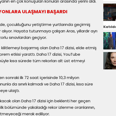
nın en çok konuşulan konuları arasında yerini aldı.
İLYONLARA ULAŞMAYI BAŞARDI
nde, çocukluğunu yetiştirme yurtlarında geçirmiş
Katıldı
 alıyor. Hayata tutunmaya çalışan Aras, yıllardır ayrı
zorlu sınavlardan geçiyor.
 kilitlemeyi başarmış olan Daha 17 dizisi, elde etmiş
em etkisi yarattı. Daha 17 dizisi, YouTube
üyle kısa sürede tüm rekorları alt üst etmeyi
en sonraki ilk 72 saat içerisinde 10,3 milyon
unla da sınırlı kalmadı ve Daha 17 dizisi, kısa süre
eye ulaştı.
çıkacak olan Daha 17 dizisi için beklenti her geçen
 ilk bölümünde yakaladığı rekor izlenme oranlarının,
tmeyeceği merak ediliyor.