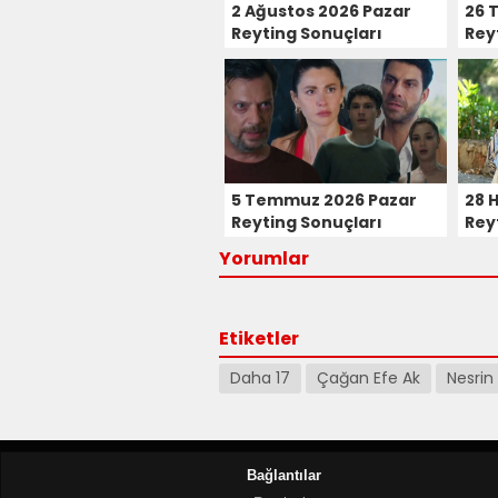
2 Ağustos 2026 Pazar
26 
Reyting Sonuçları
Rey
5 Temmuz 2026 Pazar
28 
Reyting Sonuçları
Rey
Yorumlar
Etiketler
Daha 17
Çağan Efe Ak
Nesri
Bağlantılar