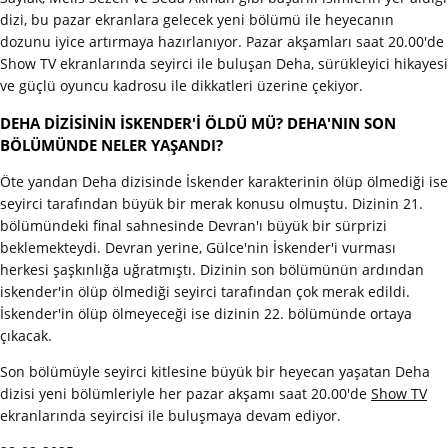
dizi, bu pazar ekranlara gelecek yeni bölümü ile heyecanın
dozunu iyice artırmaya hazırlanıyor. Pazar akşamları saat 20.00'de
Show TV ekranlarında seyirci ile buluşan Deha, sürükleyici hikayesi
ve güçlü oyuncu kadrosu ile dikkatleri üzerine çekiyor.
DEHA DİZİSİNİN İSKENDER'İ ÖLDÜ MÜ? DEHA'NIN SON
BÖLÜMÜNDE NELER YAŞANDI?
Öte yandan Deha dizisinde İskender karakterinin ölüp ölmediği ise
seyirci tarafından büyük bir merak konusu olmuştu. Dizinin 21.
bölümündeki final sahnesinde Devran'ı büyük bir sürprizi
beklemekteydi. Devran yerine, Gülce'nin İskender'i vurması
herkesi şaşkınlığa uğratmıştı. Dizinin son bölümünün ardından
iskender'in ölüp ölmediği seyirci tarafından çok merak edildi.
İskender'in ölüp ölmeyeceği ise dizinin 22. bölümünde ortaya
çıkacak.
Son bölümüyle seyirci kitlesine büyük bir heyecan yaşatan Deha
dizisi yeni bölümleriyle her pazar akşamı saat 20.00'de
Show TV
ekranlarında seyircisi ile buluşmaya devam ediyor.