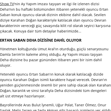
Show TV
'nin Ay Yapım imzası taşıyan ve ilgi ile izlenen dizisi
Deha'nın bu haftaki bölümünden itibaren yetenekli oyuncu Ertan
Saban konuk oyuncu olarak dizinin ekibine dahil olacak. Sevilen
diziye Karahan Doğan karakteriyle katılacak olan oyuncu Devran
karakterinin vereceği güç savaşında kilit rol olarak seyirci karşısına
çıkacak. Konuya dair tüm detaylar haberimizde...
ERTAN SABAN DEHA DİZİSİNE DAHİL OLUYOR
Yönetmen koltuğunda Umut Aral'ın oturduğu, güçlü senaryosunu
Damla Serim'in kaleme almış olduğu, Ay Yapım imzası taşıyan
Deha dizisine bu pazar gününden itibaren yeni bir isim dahil
oluyor.
Yetenekli oyuncu Ertan Saban'ın konuk olarak katılacağı dizide
oyuncu Karahan Doğan isimli karaktere hayat verecek. Devran'ın
yeniden güçlenmesinde önemli bir yere sahip olacak olan Karahan
Doğan, karanlık ve sinsi tarafıyla Deha dizisindeki tüm dengeleri
alt üst etmeye hazırlanıyor.
Başrollerinde Aras Bulut İynemli, Uğur Polat, Taner Ölmez, Onur
Saylak, Melis Sezen ve Seda Akman gibi başarılı isimlerin yer aldığı