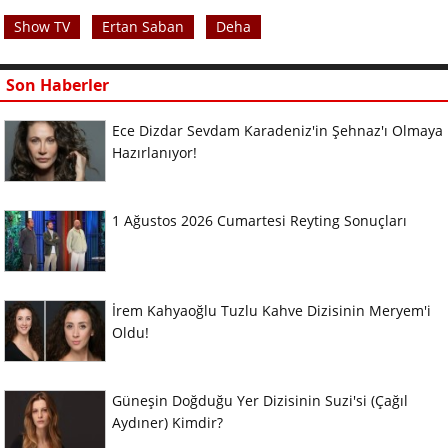
Show TV
Ertan Saban
Deha
Son Haberler
Ece Dizdar Sevdam Karadeniz'in Şehnaz'ı Olmaya
Hazırlanıyor!
1 Ağustos 2026 Cumartesi Reyting Sonuçları
İrem Kahyaoğlu Tuzlu Kahve Dizisinin Meryem'i
Oldu!
Güneşin Doğduğu Yer Dizisinin Suzi'si (Çağıl
Aydıner) Kimdir?