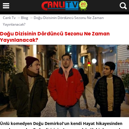
››
››
Canlı Tv
Blog
Doğu Dizisinin Dördüncü Sezonu Ne Zaman
Yayınlanacak?
Doğu Dizisinin Dördüncü Sezonu Ne Zaman
Yayınlanacak?
Ünlü komedyen Doğu Demirkol'un kendi Hayat hikayesinden