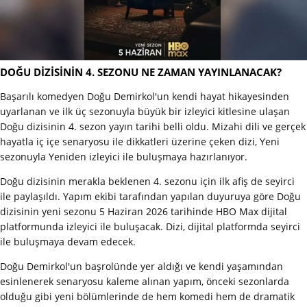
DOĞU DİZİSİNİN 4. SEZONU NE ZAMAN YAYINLANACAK?
Başarılı komedyen Doğu Demirkol'un kendi hayat hikayesinden
uyarlanan ve ilk üç sezonuyla büyük bir izleyici kitlesine ulaşan
Doğu dizisinin 4. sezon yayın tarihi belli oldu. Mizahi dili ve gerçek
hayatla iç içe senaryosu ile dikkatleri üzerine çeken dizi, Yeni
sezonuyla Yeniden izleyici ile buluşmaya hazırlanıyor.
Doğu dizisinin merakla beklenen 4. sezonu için ilk afiş de seyirci
ile paylaşıldı. Yapım ekibi tarafından yapılan duyuruya göre Doğu
dizisinin yeni sezonu 5 Haziran 2026 tarihinde HBO Max dijital
platformunda izleyici ile buluşacak. Dizi, dijital platformda seyirci
ile buluşmaya devam edecek.
Doğu Demirkol'un başrolünde yer aldığı ve kendi yaşamından
esinlenerek senaryosu kaleme alınan yapım, önceki sezonlarda
olduğu gibi yeni bölümlerinde de hem komedi hem de dramatik