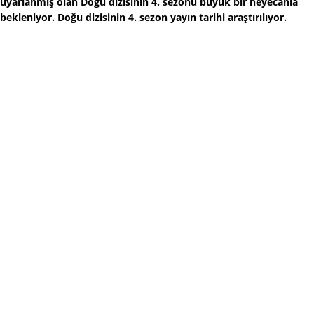
uyarlanmış olan Doğu dizisinin 4. sezonu büyük bir heyecanla
bekleniyor. Doğu dizisinin 4. sezon yayın tarihi araştırılıyor.