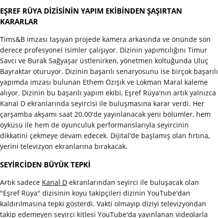
EŞREF RÜYA DİZİSİNİN YAPIM EKİBİNDEN ŞAŞIRTAN
KARARLAR
Tims&B imzası taşıyan projede kamera arkasında ve önünde son
derece profesyonel isimler çalışıyor. Dizinin yapımcılığını Timur
Savcı ve Burak Sağyaşar üstlenirken, yönetmen koltuğunda Uluç
Bayraktar oturuyor. Dizinin başarılı senaryosunu ise birçok başarılı
yapımda imzası bulunan Ethem Özışık ve Lokman Maral kaleme
alıyor. Dizinin bu başarılı yapım ekibi, Eşref Rüya'nın artık yalnızca
Kanal D ekranlarında seyircisi ile buluşmasına karar verdi. Her
çarşamba akşamı saat 20.00'de yayınlanacak yeni bölümler, hem
öyküsü ile hem de oyunculuk performanslarıyla seyircinin
dikkatini çekmeye devam edecek. Dijital'de başlamış olan fırtına,
yerini televizyon ekranlarına bırakacak.
SEYİRCİDEN BÜYÜK TEPKİ
Artık sadece
Kanal D
ekranlarından seyirci ile buluşacak olan
"Eşref Rüya" dizisinin koyu takipçileri dizinin YouTube'dan
kaldırılmasına tepki gösterdi. Vakti olmayıp diziyi televizyondan
takip edemeyen seyirci kitlesi YouTube'da yayınlanan videolarla