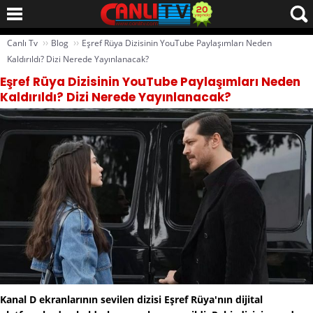
››
››
Canlı Tv
Blog
Eşref Rüya Dizisinin YouTube Paylaşımları Neden
Kaldırıldı? Dizi Nerede Yayınlanacak?
Eşref Rüya Dizisinin YouTube Paylaşımları Neden
Kaldırıldı? Dizi Nerede Yayınlanacak?
Kanal D ekranlarının sevilen dizisi Eşref Rüya'nın dijital