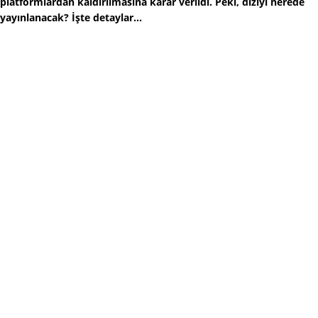
platformlardan kaldırılmasına karar verildi. Peki, diziyi nerede
yayınlanacak? İşte detaylar...