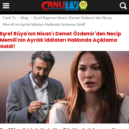
››
››
Canlı Tv
Blog
Eşref Rüya'nın Nisan'ı Demet Özdemir'den Necip
Memili'nin Ayrılık İddiaları Hakkında Açıklama Geldi!
Eşref Rüya'nın Nisan'ı Demet Özdemir'den Necip
Memili'nin Ayrılık İddiaları Hakkında Açıklama
Geldi!