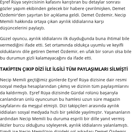
Eşref Rüya seyircisinin kafasını karıştıran bu detaylar sonrası
gözler yapım ekibinden gelecek bir habere çevrilmişken, Demet
Özdemir'den şaşırtan bir açıklama geldi. Demet Özdemir, Necip
Memili hakkında ortaya çıkan ayrılık iddialarına karşı
düşüncelerini paylaştı.
Güzel oyuncu, ayrılık iddialarını ilk duyduğunda buna ihtimal bile
vermediğini ifade etti. Set ortamında oldukça uyumlu ve keyifli
olduklarını dile getiren Demet Özdemir, en ufak bir sorun olsa bile
bu durumun gizli kalamayacağını da ifade etti.
TAKİPTEN ÇIKIP DİZİ İLE İLGİLİ TÜM PAYLAŞIMLARI SİLMİŞTİ
Necip Memili geçtiğimiz günlerde Eşref Rüya dizisine dair resmi
sosyal medya hesaplarından çıkmış ve dizinin tüm paylaşımlarını
da kaldırmıştı. Eşref Rüya dizisinde Gürdal rolünü başarıyla
canlandıran ünlü oyuncunun bu hamlesi uzun süre magazin
sayfalarını da meşgul etmişti. Dizi takipçileri arasında ayrılık
iddiaları sosyal medyada hızlı bir şekilde yayılmıştır. Yaşananların
ardından Necip Memili bu duruma esprili bir dille yanıt vermiş
ikizler burcu olduğunu söyleyerek, ayrılık iddialarını yalanlamıştı.
Şimdi ise Necip Memili'nin dizideki rol arkadaşı Demet Özdemir,