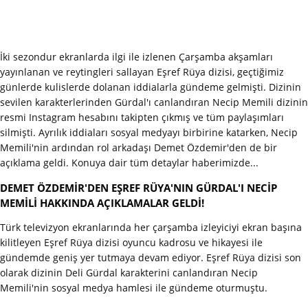
İki sezondur ekranlarda ilgi ile izlenen Çarşamba akşamları
yayınlanan ve reytingleri sallayan Eşref Rüya dizisi, geçtiğimiz
günlerde kulislerde dolanan iddialarla gündeme gelmişti. Dizinin
sevilen karakterlerinden Gürdal'ı canlandıran Necip Memili dizinin
resmi Instagram hesabını takipten çıkmış ve tüm paylaşımları
silmişti. Ayrılık iddiaları sosyal medyayı birbirine katarken, Necip
Memili'nin ardından rol arkadaşı Demet Özdemir'den de bir
açıklama geldi. Konuya dair tüm detaylar haberimizde...
DEMET ÖZDEMİR'DEN EŞREF RÜYA'NIN GÜRDAL'I NECİP
MEMİLİ HAKKINDA AÇIKLAMALAR GELDİ!
Türk televizyon ekranlarında her çarşamba izleyiciyi ekran başına
kilitleyen Eşref Rüya dizisi oyuncu kadrosu ve hikayesi ile
gündemde geniş yer tutmaya devam ediyor. Eşref Rüya dizisi son
olarak dizinin Deli Gürdal karakterini canlandıran Necip
Memili'nin sosyal medya hamlesi ile gündeme oturmuştu.