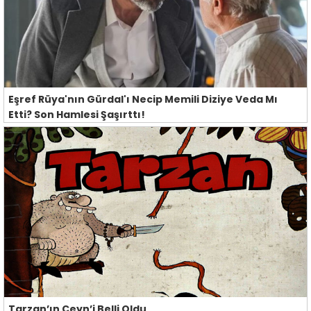
Eşref Rüya'nın Gürdal'ı Necip Memili Diziye Veda Mı
Etti? Son Hamlesi Şaşırttı!
Tarzan’ın Ceyn’i Belli Oldu