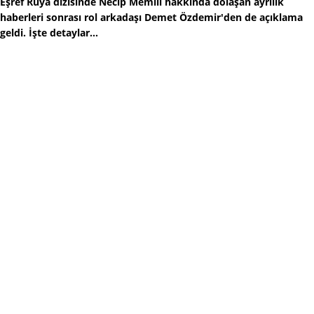
Eşref Rüya dizisinde Necip Memili hakkında dolaşan ayrılık
haberleri sonrası rol arkadaşı Demet Özdemir'den de açıklama
geldi. İşte detaylar...