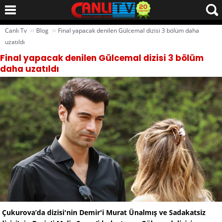
››
››
Canlı Tv
Blog
Final yapacak denilen Gülcemal dizisi 3 bölüm daha
uzatıldı
Final yapacak denilen Gülcemal dizisi 3 bölüm
daha uzatıldı
Çukurova’da dizisi'nin Demir'i Murat Ünalmış ve Sadakatsiz