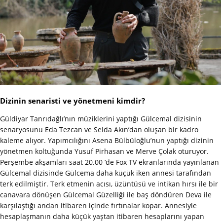
Dizinin senaristi ve yönetmeni kimdir?
Güldiyar Tanrıdağlı’nın müziklerini yaptığı Gülcemal dizisinin
senaryosunu Eda Tezcan ve Selda Akın’dan oluşan bir kadro
kaleme alıyor. Yapımcılığını Asena Bülbüloğlu’nun yaptığı dizinin
yönetmen koltuğunda Yusuf Pirhasan ve Merve Çolak oturuyor.
Perşembe akşamları saat 20.00 ‘de Fox TV ekranlarında yayınlanan
Gülcemal dizisinde Gülcema daha küçük iken annesi tarafından
terk edilmiştir. Terk etmenin acısı, üzüntüsü ve intikan hırsı ile bir
canavara dönüşen Gülcemal Güzelliği ile baş döndüren Deva ile
karşılaştığı andan itibaren içinde fırtınalar kopar. Annesiyle
hesaplaşmanın daha küçük yaştan itibaren hesaplarını yapan