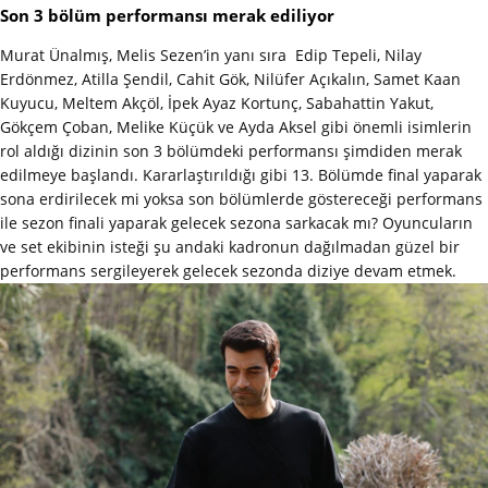
Son 3 bölüm performansı merak ediliyor
Murat Ünalmış, Melis Sezen’in yanı sıra Edip Tepeli, Nilay
Erdönmez, Atilla Şendil, Cahit Gök, Nilüfer Açıkalın, Samet Kaan
Kuyucu, Meltem Akçöl, İpek Ayaz Kortunç, Sabahattin Yakut,
Gökçem Çoban, Melike Küçük ve Ayda Aksel gibi önemli isimlerin
rol aldığı dizinin son 3 bölümdeki performansı şimdiden merak
edilmeye başlandı. Kararlaştırıldığı gibi 13. Bölümde final yaparak
sona erdirilecek mi yoksa son bölümlerde göstereceği performans
ile sezon finali yaparak gelecek sezona sarkacak mı? Oyuncuların
ve set ekibinin isteği şu andaki kadronun dağılmadan güzel bir
performans sergileyerek gelecek sezonda diziye devam etmek.