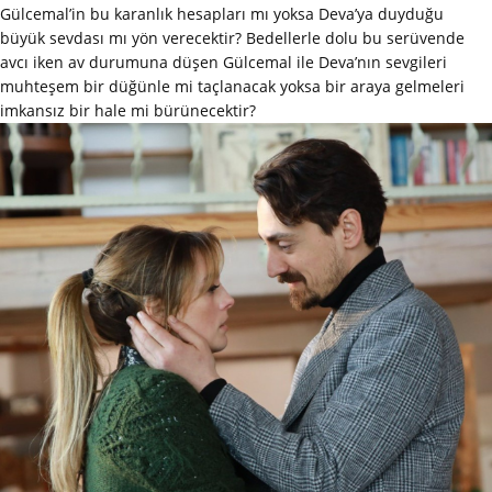
Gülcemal’in bu karanlık hesapları mı yoksa Deva’ya duyduğu
büyük sevdası mı yön verecektir? Bedellerle dolu bu serüvende
avcı iken av durumuna düşen Gülcemal ile Deva’nın sevgileri
muhteşem bir düğünle mi taçlanacak yoksa bir araya gelmeleri
imkansız bir hale mi bürünecektir?