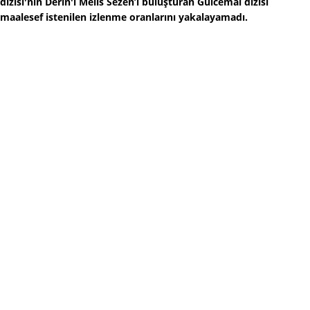
dizisi'nin Derin'i Melis Sezen’i buluşturan Gülcemal dizisi
maalesef istenilen izlenme oranlarını yakalayamadı.