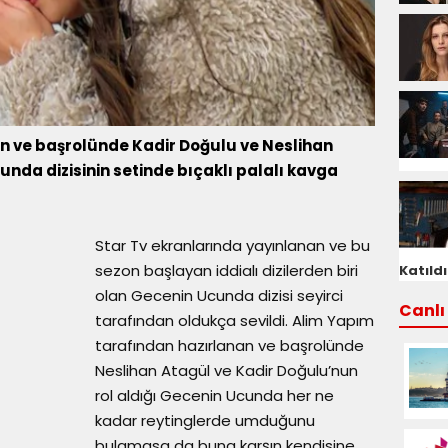
n ve başrolünde Kadir Doğulu ve Neslihan
unda dizisinin setinde bıçaklı palalı kavga
Star Tv ekranlarında yayınlanan ve bu
sezon başlayan iddialı dizilerden biri
Katıldı
olan Gecenin Ucunda dizisi seyirci
Canlı 
tarafından oldukça sevildi. Alim Yapım
tarafından hazırlanan ve başrolünde
Neslihan Atagül ve Kadir Doğulu’nun
rol aldığı Gecenin Ucunda her ne
kadar reytinglerde umduğunu
bulamasa da buna karşın kendisine