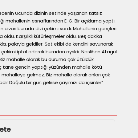
ecenin Ucunda dizinin setinde yaşanan tatsız
ğı mahallenin esnaflarından E. G. Bir açıklama yaptı.
 civarı burada dizi çekimi vardı. Mahallenin gençleri
a oldu. Karşılıklı küfürleşmeler oldu. Beş dakika
a, palayla geldiler. Set ekibi de kendini savunarak
de çekimi iptal ederek buradan ayrıldı. Neslihan Atagül
 Biz mahalle olarak bu duruma çok üzüldük.
Üç tane gencin yaptığı yüzünden mahalle kötü
u mahalleye gelmez. Biz mahalle olarak onları çok
dir Doğulu bir gün gelirse çayımızı da içsinler”
ete