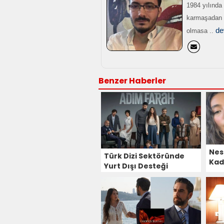
1984 yılında
karmaşadan u
de
olmasa ..
Benzer Haberler
Nes
Türk Dizi Sektöründe
Kad
Yurt Dışı Desteği
Şaşırtmaya Devam
Ediyor