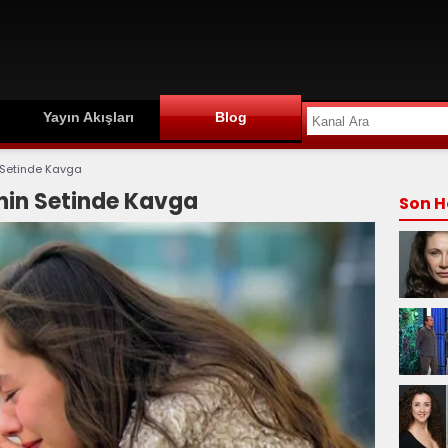
Yayın Akışları
Blog
 Setinde Kavga
nin Setinde Kavga
Son H