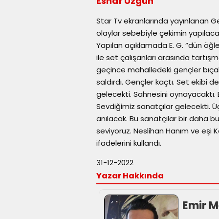
Esnaf Üzgün
Star Tv ekranlarında yayınlanan G
olaylar sebebiyle çekimin yapılaca
Yapılan açıklamada E. G. “dün öğlen
ile set çalışanları arasında tartışm
geçince mahalledeki gençler bıçakl
saldırdı. Gençler kaçtı. Set ekibi 
gelecekti. Sahnesini oynayacaktı.
Sevdiğimiz sanatçılar gelecekti. 
anılacak. Bu sanatçılar bir daha b
seviyoruz. Neslihan Hanım ve eşi Ka
ifadelerini kullandı.
31-12-2022
Yazar Hakkında
Emir M