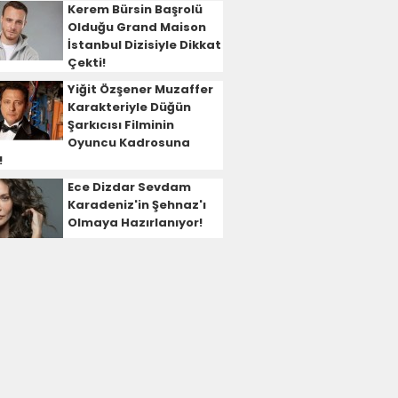
Kerem Bürsin Başrolü
Olduğu Grand Maison
İstanbul Dizisiyle Dikkat
Çekti!
Yiğit Özşener Muzaffer
Karakteriyle Düğün
Şarkıcısı Filminin
Oyuncu Kadrosuna
!
Ece Dizdar Sevdam
Karadeniz'in Şehnaz'ı
Olmaya Hazırlanıyor!