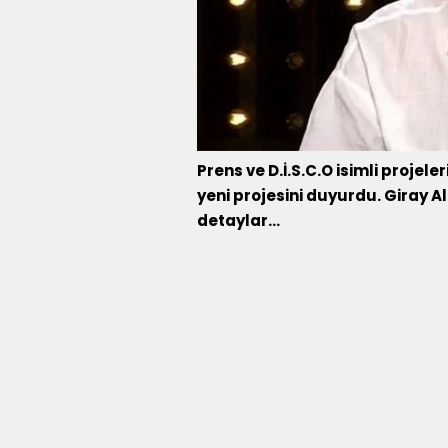
Prens ve D.İ.S.C.O isimli projele
yeni projesini duyurdu. Giray Al
detaylar...