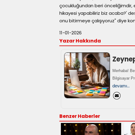
çocukluğundan beri önceliğimdir, el
hikayesi yapabiliriz biz acaba?' d
onu bitirmeye çalışıyoruz" diye ko
11-01-2026
Yazar Hakkında
Zeyne
Merhaba! Ben
Bilgisayar P
devamı..
Benzer Haberler