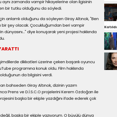
 aynı zamanda vampir hikayelerine olan ilgisinin
en bir tutku olduğunu da söyledi.
 için anlamlı olduğunu da söyleyen Giray Altınok, "Ben
lı bir şey olacak. Çocukluğumdan beri vampir
Katıldı
n dünyasını..." diye konuşarak yeni projesi hakkında
du.
YARATTI
e şimdilerde dikkatleri üzerine çeken başarılı oyuncu
YouTube programına konuk oldu. Film hakkında
olduğunun da bilgisini verdi.
an bahseden Giray Altınok, dizinin yazım
ıca Prens ve D.İ.S.C.O projelerini Kerem Özdoğan ile
rojesini başka bir ekiple yazdığını ifade ederek çok
e değil, başka bir ekiple yazıyorum. O büyülü dünya