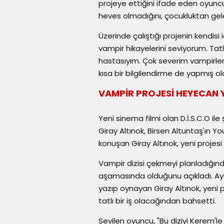
projeye ettiğini ifade eden oyuncu
heves olmadığını, çocukluktan gel
Üzerinde çalıştığı projenin kendisi
vampir hikayelerini seviyorum. Tat
hastasıyım. Çok severim vampirleri
kısa bir bilgilendirme de yapmış ol
VAMPİR PROJESİ HEYECAN 
Yeni sinema filmi olan D.İ.S.C.O il
Giray Altınok, Birsen Altuntaş'ın 
konuşan Giray Altınok, yeni projesi 
Vampir dizisi çekmeyi planladığınd
aşamasında olduğunu açıkladı. Ayr
yazıp oynayan Giray Altınok, yeni p
tatlı bir iş olacağından bahsetti.
Sevilen oyuncu, "Bu diziyi Kerem'l