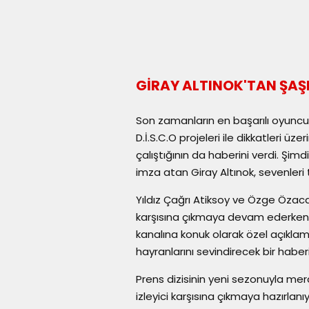
GİRAY ALTINOK'TAN ŞAŞ
Son zamanların en başarılı oyuncul
D.İ.S.C.O projeleri ile dikkatleri 
çalıştığının da haberini verdi. Şimd
imza atan Giray Altınok, sevenleri t
Yıldız Çağrı Atiksoy ve Özge Özacar'ı
karşısına çıkmaya devam ederken b
kanalına konuk olarak özel açıklam
hayranlarını sevindirecek bir haber
Prens dizisinin yeni sezonuyla mera
izleyici karşısına çıkmaya hazırlanı