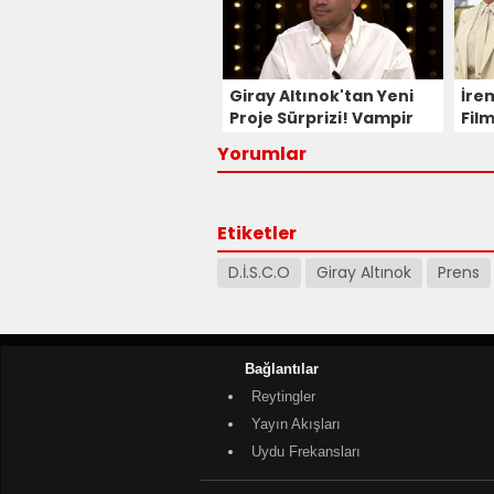
Giray Altınok'tan Yeni
İre
Proje Sürprizi! Vampir
Film
Dizisiyle Sevenlerinin
Çık
Yorumlar
Karşısına Çıkacak!
Etiketler
D.İ.S.C.O
Giray Altınok
Prens
Bağlantılar
Reytingler
Yayın Akışları
Uydu Frekansları