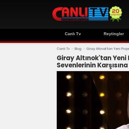
Canlı Tv
Reytingler
››
››
Canlı Tv
Blog
Giray Altınok'tan Yeni Proj
Giray Altınok'tan Yeni 
Sevenlerinin Karşısın