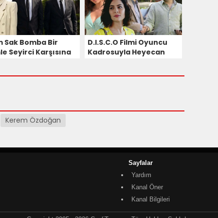
m Sak Bomba Bir
D.I.S.C.O Filmi Oyuncu
le Seyirci Karşısına
Kadrosuyla Heyecan
maya Hazırlanıyor!
Yarattı!
Kerem Özdoğan
Sayfalar
Yardım
Kanal Öner
Kanal Bilgileri