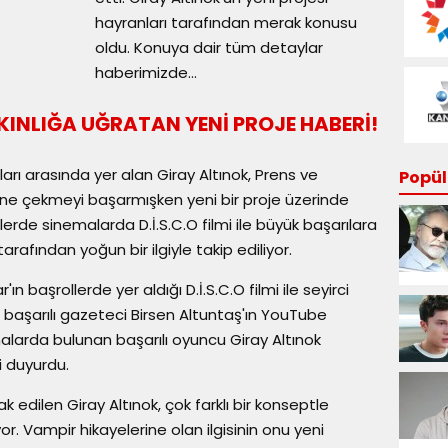
hayranları tarafından merak konusu
oldu. Konuya dair tüm detaylar
haberimizde...
KINLIĞA UĞRATAN YENİ PROJE HABERİ!
arı arasında yer alan Giray Altınok, Prens ve
Popüle
üzerine çekmeyi başarmışken yeni bir proje üzerinde
ilerde sinemalarda D.İ.S.C.O filmi ile büyük başarılara
arafından yoğun bir ilgiyle takip ediliyor.
n başrollerde yer aldığı D.İ.S.C.O filmi ile seyirci
aşarılı gazeteci Birsen Altuntaş'ın YouTube
alarda bulunan başarılı oyuncu Giray Altınok
i duyurdu.
k edilen Giray Altınok, çok farklı bir konseptle
yor. Vampir hikayelerine olan ilgisinin onu yeni