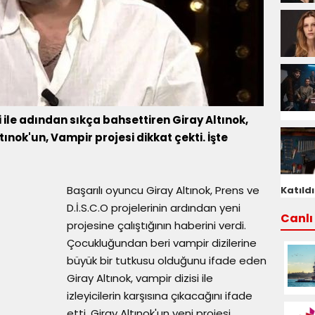
ri ile adından sıkça bahsettiren Giray Altınok,
tınok'un, Vampir projesi dikkat çekti. İşte
Başarılı oyuncu Giray Altınok, Prens ve
Katıldı
D.İ.S.C.O projelerinin ardından yeni
Canlı 
projesine çalıştığının haberini verdi.
Çocukluğundan beri vampir dizilerine
büyük bir tutkusu olduğunu ifade eden
Giray Altınok, vampir dizisi ile
izleyicilerin karşısına çıkacağını ifade
etti. Giray Altınok'un yeni projesi