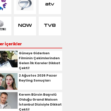
r İçerikler
Güneye Giderken
Filminin Çekimlerinden
Gelen İlk Kareler Dikkat
Çekti!
2 Ağustos 2026 Pazar
Reyting Sonuçları
Kerem Bürsin Başrolü
Olduğu Grand Maison
İstanbul Dizisiyle Dikkat
Çekti!