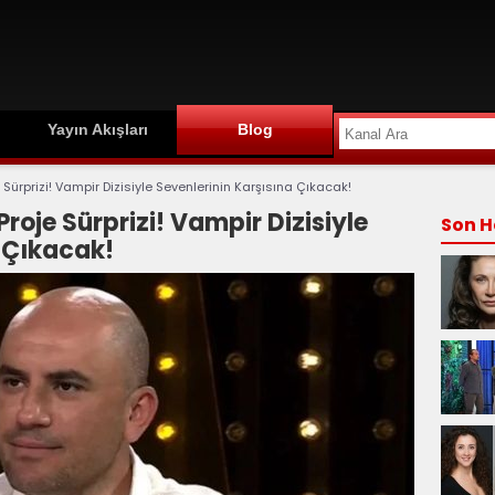
Yayın Akışları
Blog
e Sürprizi! Vampir Dizisiyle Sevenlerinin Karşısına Çıkacak!
Proje Sürprizi! Vampir Dizisiyle
Son H
a Çıkacak!