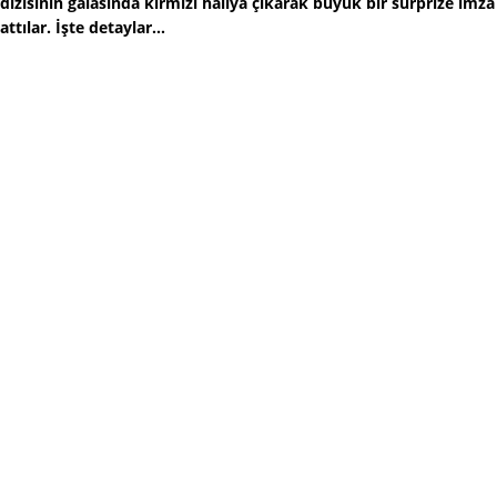
dizisinin galasında kırmızı halıya çıkarak büyük bir sürprize imza
attılar. İşte detaylar...