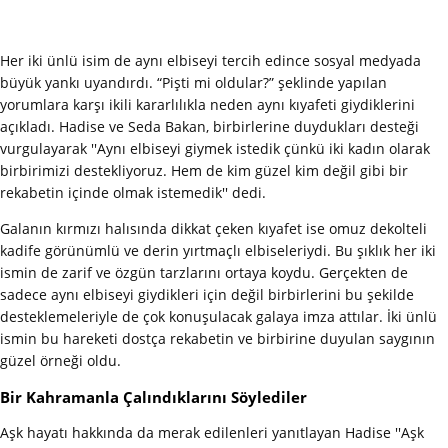
Her iki ünlü isim de aynı elbiseyi tercih edince sosyal medyada
büyük yankı uyandırdı. “Pişti mi oldular?” şeklinde yapılan
yorumlara karşı ikili kararlılıkla neden aynı kıyafeti giydiklerini
açıkladı. Hadise ve Seda Bakan, birbirlerine duydukları desteği
vurgulayarak ''Aynı elbiseyi giymek istedik çünkü iki kadın olarak
birbirimizi destekliyoruz. Hem de kim güzel kim değil gibi bir
rekabetin içinde olmak istemedik'' dedi.
Galanın kırmızı halısında dikkat çeken kıyafet ise omuz dekolteli
kadife görünümlü ve derin yırtmaçlı elbiseleriydi. Bu şıklık her iki
ismin de zarif ve özgün tarzlarını ortaya koydu. Gerçekten de
sadece aynı elbiseyi giydikleri için değil birbirlerini bu şekilde
desteklemeleriyle de çok konuşulacak galaya imza attılar. İki ünlü
ismin bu hareketi dostça rekabetin ve birbirine duyulan saygının
güzel örneği oldu.
Bir Kahramanla Çalındıklarını Söylediler
Aşk hayatı hakkında da merak edilenleri yanıtlayan Hadise ''Aşk