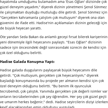
hayatımda umduğumu bulamadım ama 'Esas Oğlan' dizisinde çok
güzel deneyim yaşadım,'' diyerek dizinin yönetmeni Şenol Sönmez
ile çalışmaktan duyduğu mutluluğu dile getirdi. Şenol Sönmez için
''Gerçekten kahramanla çalıştım çok mutluyum'' diyerek ona olan
güvenini de ifade etti. Hadise'nin açıklamaları dizinin geleceği için
de büyük heyecan yarattı.
Öte yandan Seda Bakan da anlamlı geceyi fırsat bilerek kariyerinin
yeni dönemiyle ilgili heyecanını paylaştı. "Esas Oğlan" dizisinin
sadece işin öncesindeki değil sonrasındaki sürecin de kendisi için
çok özel olduğunu belirtti.
Hadise Galada Konuşma Yaptı
Hadise galada duygularını paylaşarak büyük heyecanını dile
getirdi. ''Çok mutluyum, gerçekten çok heyecanlıyım,'' diyerek
başladığı konuşmasında bu projede yer almanın kendisi için çok
özel deneyim olduğunu belirtti. ''Bu benim ilk oyunculuk
tecrübemdi, çok çalıştık. Yanımda gerçekten çok değerli isimler var
onların tecrübelerinden çok şey öğrendim. Her şey çok güzel geçti
ve umarım herkes beğenir,'' dedi. Hadise seyircilerin diziyi izlerken
keyif alacaklarından emin olduğunu vurguladı.