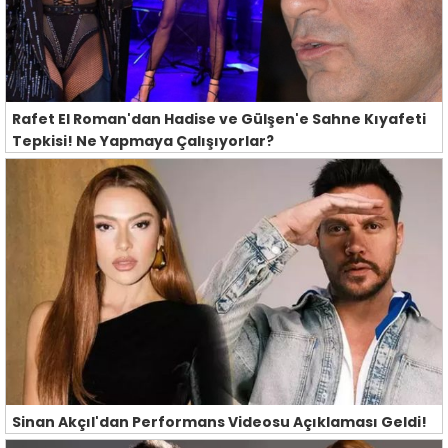
Rafet El Roman'dan Hadise ve Gülşen'e Sahne Kıyafeti
Tepkisi! Ne Yapmaya Çalışıyorlar?
Sinan Akçıl'dan Performans Videosu Açıklaması Geldi!