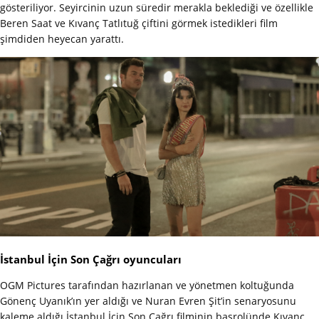
gösteriliyor. Seyircinin uzun süredir merakla beklediği ve özellikle
Beren Saat ve Kıvanç Tatlıtuğ çiftini görmek istedikleri film
şimdiden heyecan yarattı.
İstanbul İçin Son Çağrı oyuncuları
OGM Pictures tarafından hazırlanan ve yönetmen koltuğunda
Gönenç Uyanık’ın yer aldığı ve Nuran Evren Şit’in senaryosunu
kaleme aldığı İstanbul İçin Son Çağrı filminin başrolünde Kıvanç