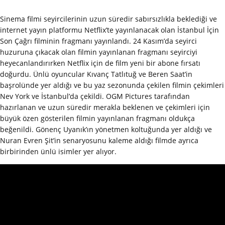
Sinema filmi seyircilerinin uzun süredir sabırsızlıkla beklediği ve
internet yayın platformu Netflix’te yayınlanacak olan İstanbul İçin
Son Çağrı filminin fragmanı yayınlandı. 24 Kasım’da seyirci
huzuruna çıkacak olan filmin yayınlanan fragmanı seyirciyi
heyecanlandırırken Netflix için de film yeni bir abone fırsatı
doğurdu. Ünlü oyuncular Kıvanç Tatlıtuğ ve Beren Saat’in
başrolünde yer aldığı ve bu yaz sezonunda çekilen filmin çekimleri
Nev York ve İstanbul’da çekildi. OGM Pictures tarafından
hazırlanan ve uzun süredir merakla beklenen ve çekimleri için
büyük özen gösterilen filmin yayınlanan fragmanı oldukça
beğenildi. Gönenç Uyanık’ın yönetmen koltuğunda yer aldığı ve
Nuran Evren Şit’in senaryosunu kaleme aldığı filmde ayrıca
birbirinden ünlü isimler yer alıyor.