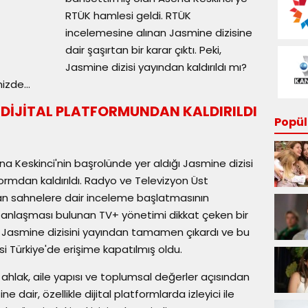
RTÜK hamlesi geldi. RTÜK
incelemesine alınan Jasmine dizisine
dair şaşırtan bir karar çıktı. Peki,
Jasmine dizisi yayından kaldırıldı mı?
zde...
 DİJİTAL PLATFORMUNDAN KALDIRILDI
Popüle
 Keskinci'nin başrolünde yer aldığı Jasmine dizisi
tformdan kaldırıldı. Radyo ve Televizyon Üst
nan sahnelere dair inceleme başlatmasının
s anlaşması bulunan TV+ yönetimi dikkat çeken bir
, Jasmine dizisini yayından tamamen çıkardı ve bu
isi Türkiye'de erişime kapatılmış oldu.
ahlak, aile yapısı ve toplumsal değerler açısından
ne dair, özellikle dijital platformlarda izleyici ile