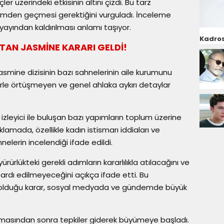
er üzerindeki etkisinin altını çizdi. Bu tarz
imden geçmesi gerektiğini vurguladı. İnceleme
n yayından kaldırılması anlamı taşıyor.
Kadros
TAN JASMİNE KARARI GELDİ!
smine dizisinin bazı sahnelerinin aile kurumunu
erle örtüşmeyen ve genel ahlaka aykırı detaylar
da izleyici ile buluşan bazı yapımların toplum üzerine
lamada, özellikle kadın istismarı iddiaları ve
elerin incelendiği ifade edildi.
rlükteki gerekli adımların kararlılıkla atılacağını ve
ardı edilmeyeceğini açıkça ifade etti. Bu
ş olduğu karar, sosyal medyada ve gündemde büyük
amasından sonra tepkiler giderek büyümeye başladı.