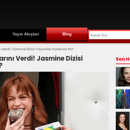
Yayın Akışları
Blog
 Verdi! Jasmine Dizisi Yayından Kaldırıldı Mı?
rını Verdi! Jasmine Dizisi
Son H
?