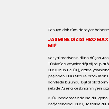
Konuya dair tüm detaylar haberimi
JASMİNE DİZİSİ HBO MAX
MI?
Sosyal medyanın diline düşen Asena
Türkiye'de yayınlandığı dijital pla
Kurulu'nun (RTÜK), dizide yayınla
peşinden, HBO Max ile ortak lisan
hamlede bulundu. Dijital platform
şekilde Asena Keskinci'nin yeni diz
RTÜK incelemesinde ise dizi genel 
değerlendirildi. Kurul, Jasmine dizisi