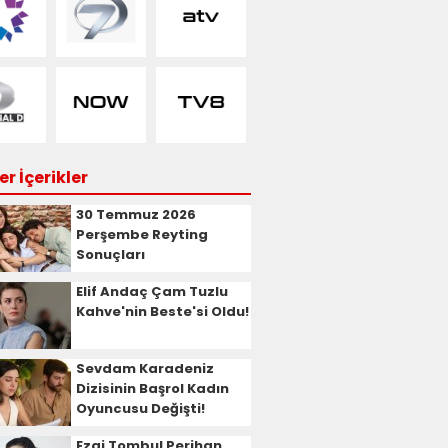
r İçerikler
30 Temmuz 2026
Perşembe Reyting
Sonuçları
Elif Andaç Çam Tuzlu
Kahve'nin Beste'si Oldu!
Sevdam Karadeniz
Dizisinin Başrol Kadın
Oyuncusu Değişti!
Ezgi Tombul Perihan