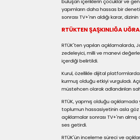
buluşan içeriklerin çocuklar ve gençl
yapımların daha hassas bir denet
sonrası TV+'nın aldığı karar, dizini
RTÜKTEN ŞAŞKINLIĞA UĞRA
RTÜK'ten yapılan açıklamalarda, Ja
zedeleyici, milli ve manevi değerl
içerdiği belirtildi.
Kurul, özellikle dijital platformlar
kurmuş olduğu etkiyi vurguladı. Açık
müstehcen olarak adlandırılan sahn
RTÜK, yapmış olduğu açıklamada yürü
toplumun hassasiyetinin asla göz 
açıklamalar sonrası TV+'nın almı
ses getirdi.
RTÜK'ün inceleme süreci ve açıkl