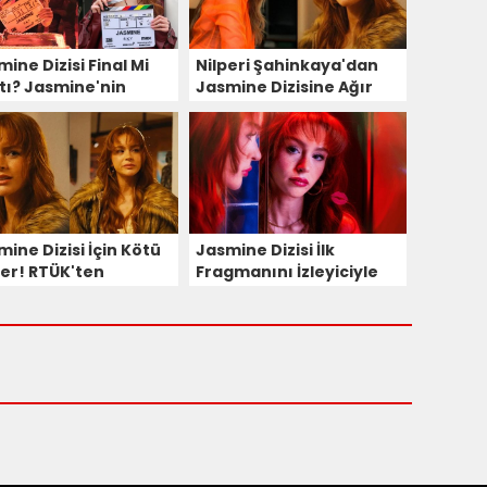
ine Dizisi Final Mi
Nilperi Şahinkaya'dan
tı? Jasmine'nin
Jasmine Dizisine Ağır
nci Sezonu Olacak Mı?
Sözler! Diziyi Yerden
Yere Vurdu!
ine Dizisi İçin Kötü
Jasmine Dizisi İlk
er! RTÜK'ten
Fragmanını İzleyiciyle
eleme Kararı Çıktı
Buluşturdu!