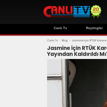
Canlı Tv
Reytingler
››
››
Canlı Tv
Blog
Jasmine İçin RTÜK Kararını
Jasmine İçin RTÜK Kara
Yayından Kaldırıldı Mı