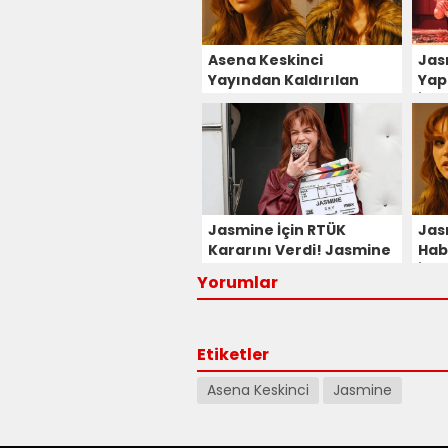
Asena Keskinci
Jasm
Yayından Kaldırılan
Yap
Jasmine Dizisi Hakkında
İki
İlk Kez Konuştu!
Jasmine İçin RTÜK
Jasm
Kararını Verdi! Jasmine
Hab
Dizisi Yayından Kaldırıldı
İnc
Yorumlar
Mı?
Etiketler
Asena Keskinci
Jasmine