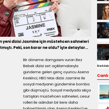
eni dizisi Jasmine için müstehcen sahneleri
ıştı. Peki, son karar ne oldu? İşte detaylar...
Bir döneme damgasını vuran Bez
Bebek dizisi set açıklamalarıyla
Katıldı
gündeme gelen genç oyuncu Asena
Canlı 
Keskinci, HBO Max dizisi Jasmine ile
sosyal medyanın gündemine bomba
gibi düşmüştü. Sosyal medyada sıkça
tartışılan müstehcen sahneleri, cesur
rolleri ile adından bir kere daha
bahsettirmiş olan Asena Keskinci'ye