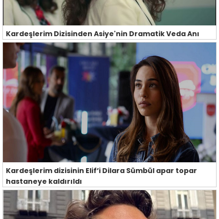
Kardeşlerim Dizisinden Asiye'nin Dramatik Veda Anı
Kardeşlerim dizisinin Elif’i Dilara Sümbül apar topar
hastaneye kaldırıldı