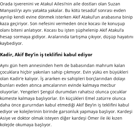
Orada işverenini ve Atakul Ailesi’nin aile dostları olan Suzan
Manyaslı’yı aynı yatakta yakalar. Bu kötü tesadüf sonrası evden
ayrılıp kendi evine dönmek isterken Akif Atakul’un arabasına binip
kaza geçiriyor. Son nefesini vermeden önce kocası ile konuşup
olanı biteni anlatıyor. Kocası bu işten şüphelenip Akif Atakul’a
hesap sormaya gidiyor. Aralarında tartışma çıkıyor, düşüp hayatını
kaybediyor.
Kadir, Akif Bey’in iş teklifini kabul ediyor
Aynı gün hem annesinden hem de babasından mahrum kalan
çocuklara hiçbir yakınları sahip çıkmıyor. Evin yükü en büyükleri
olan Kadir’e kalıyor. İş ararken ev sahipleri borçlarından dolayı
bunları evden atınca amcalarının evinde kalmaya mecbur
oluyorlar. Yengeleri Şengül durumdan rahatsız olunca çocuklar
kümeste kalmaya başlıyorlar. En küçükleri Emel zatürre olunca
daha önce gururndan kabul etmediği Akif Bey’in iş teklifini kabul
ediyor ve kolejlerinin birinde garsonluk yapmaya başlıyor. Kardeşi
Asiye ve doktor olmak isteyen diğer kardeşi Ömer ile iki kızen
kolejde okumaya başlıyor.