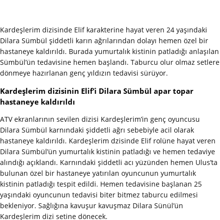
Kardeşlerim dizisinde Elif karakterine hayat veren 24 yaşındaki
Dilara Sümbül şiddetli karın ağrılarından dolayı hemen özel bir
hastaneye kaldırıldı. Burada yumurtalık kistinin patladığı anlaşılan
Sümbül’ün tedavisine hemen başlandı. Taburcu olur olmaz setlere
dönmeye hazırlanan genç yıldızın tedavisi sürüyor.
Kardeşlerim dizisinin Elif’i Dilara Sümbül apar topar
hastaneye kaldırıldı
ATV ekranlarının sevilen dizisi Kardeşlerim’in genç oyuncusu
Dilara Sümbül karnındaki şiddetli ağrı sebebiyle acil olarak
hastaneye kaldırıldı. Kardeşlerim dzisinde Elif rolüne hayat veren
Dilara Sümbül’ün yumurtalık kistinin patladığı ve hemen tedaviye
alındığı açıklandı. Karnındaki şiddetli acı yüzünden hemen Ulus’ta
bulunan özel bir hastaneye yatırılan oyuncunun yumurtalık
kistinin patladığı tespit edildi. Hemen tedavisine başlanan 25
yaşındaki oyuncunun tedavisi biter bitmez taburcu edilmesi
bekleniyor. Sağlığına kavuşur kavuşmaz Dilara Sünül’ün
Kardeşlerim dizi setine dönecek.