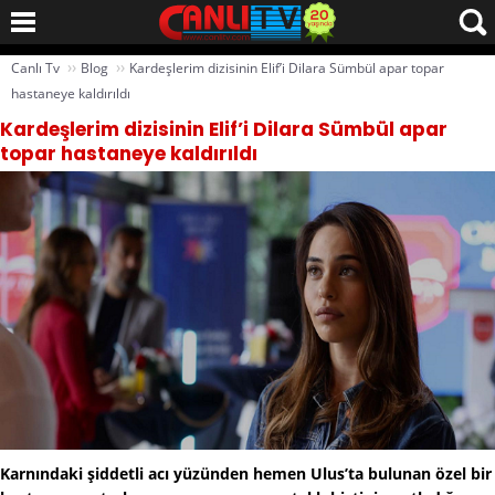
››
››
Canlı Tv
Blog
Kardeşlerim dizisinin Elif’i Dilara Sümbül apar topar
hastaneye kaldırıldı
Kardeşlerim dizisinin Elif’i Dilara Sümbül apar
topar hastaneye kaldırıldı
Karnındaki şiddetli acı yüzünden hemen Ulus’ta bulunan özel bir