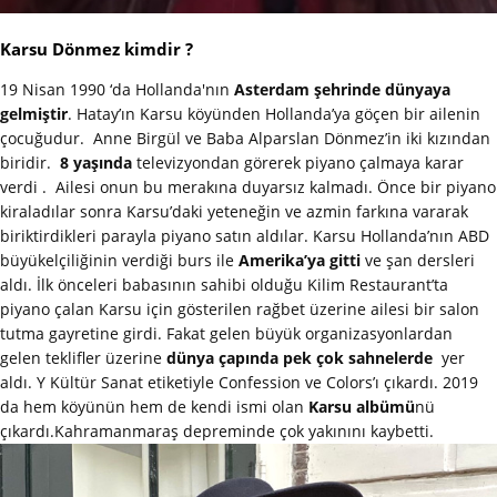
Karsu Dönmez kimdir ?
19 Nisan 1990 ‘da Hollanda'nın
Asterdam şehrinde dünyaya
gelmiştir
. Hatay’ın Karsu köyünden Hollanda’ya göçen bir ailenin
çocuğudur. Anne Birgül ve Baba Alparslan Dönmez’in iki kızından
biridir.
8 yaşında
televizyondan görerek piyano çalmaya karar
verdi . Ailesi onun bu merakına duyarsız kalmadı. Önce bir piyano
kiraladılar sonra Karsu’daki yeteneğin ve azmin farkına vararak
biriktirdikleri parayla piyano satın aldılar. Karsu Hollanda’nın ABD
büyükelçiliğinin verdiği burs ile
Amerika’ya gitti
ve şan dersleri
aldı. İlk önceleri babasının sahibi olduğu Kilim Restaurant’ta
piyano çalan Karsu için gösterilen rağbet üzerine ailesi bir salon
tutma gayretine girdi. Fakat gelen büyük organizasyonlardan
gelen teklifler üzerine
dünya çapında pek çok sahnelerde
yer
aldı. Y Kültür Sanat etiketiyle Confession ve Colors’ı çıkardı. 2019
da hem köyünün hem de kendi ismi olan
Karsu albümü
nü
çıkardı.Kahramanmaraş depreminde çok yakınını kaybetti.