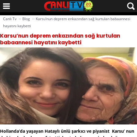
››
››
Canlı Tv
Blog
Karsu’nun deprem enkazından sağ kurtulan babaannesi
hayatını kaybetti
Karsu’nun deprem enkazından sağ kurtulan
babaannesi hayatını kaybetti
Hollanda’da yaşayan Hataylı ünlü şarkıcı ve piyanist Karsu’ nun