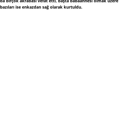
da birçok akrabası vefat etti, başta babaannesi olmak üzere
bazıları ise enkazdan sağ olarak kurtuldu.