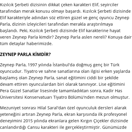
Kızılcık Şerbeti dizisinin dikkat çeken karakteri Elif, seyirciler
tarafından merak konusu olmayı başardı. Kızılcık Şerbeti dizisinde
Elif karakteriyle adından söz ettiren güzel ve genç oyuncu Zeynep
Parla, dizinin izleyicileri tarafından merakla araştırılmaya
başlandı. Peki, Kızılcık Şerbeti dizisinde Elif karakterine hayat
veren Zeynep Parla kimdir? Zeynep Parla aslen nereli? Konuya dair
tüm detaylar haberimizde.
ZEYNEP PARLA KİMDİR?
Zeynep Parla, 1997 yılında İstanbul'da doğmuş genç bir Türk
oyuncudur. Tiyatro ve sahne sanatlarına olan ilgisi erken yaşlarda
başlamış olan Zeynep Parla, sanat eğitimini ciddi bir şekilde
devam ettiren oyunculardan biri olarak tanınıyor. Lise eğitimini
Pera Güzel Sanatlar lisesinde tamamladıktan sonra, Kadir Has
Üniversitesi Konservatuarı Tiyatro Bölümü'nden mezun olmuştur.
Mezuniyet sonrası Hilal Saral'dan özel oyunculuk dersleri alarak
yeteneğini artıran Zeynep Parla, ekran karşısında ilk profesyonel
deneyimini 2015 yılında ekranlara gelen Kırgın Çiçekler dizisinde
canlandırdığı Cansu karakteri ile gerçekleştirmiştir. Günümüzde