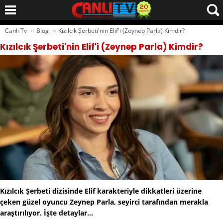
››
››
Canlı Tv
Blog
Kızılcık Şerbeti'nin Elif'i (Zeynep Parla) Kimdir?
Kızılcık Şerbeti'nin Elif'i (Zeynep Parla) Kimdir?
Kızılcık Şerbeti dizisinde Elif karakteriyle dikkatleri üzerine
çeken güzel oyuncu Zeynep Parla, seyirci tarafından merakla
araştırılıyor. İşte detaylar...