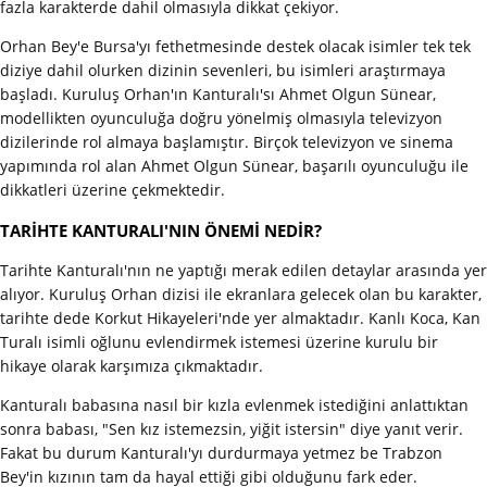
fazla karakterde dahil olmasıyla dikkat çekiyor.
Orhan Bey'e Bursa'yı fethetmesinde destek olacak isimler tek tek
diziye dahil olurken dizinin sevenleri, bu isimleri araştırmaya
başladı. Kuruluş Orhan'ın Kanturalı'sı Ahmet Olgun Sünear,
modellikten oyunculuğa doğru yönelmiş olmasıyla televizyon
dizilerinde rol almaya başlamıştır. Birçok televizyon ve sinema
yapımında rol alan Ahmet Olgun Sünear, başarılı oyunculuğu ile
dikkatleri üzerine çekmektedir.
TARİHTE KANTURALI'NIN ÖNEMİ NEDİR?
Tarihte Kanturalı'nın ne yaptığı merak edilen detaylar arasında yer
alıyor. Kuruluş Orhan dizisi ile ekranlara gelecek olan bu karakter,
tarihte dede Korkut Hikayeleri'nde yer almaktadır. Kanlı Koca, Kan
Turalı isimli oğlunu evlendirmek istemesi üzerine kurulu bir
hikaye olarak karşımıza çıkmaktadır.
Kanturalı babasına nasıl bir kızla evlenmek istediğini anlattıktan
sonra babası, "Sen kız istemezsin, yiğit istersin" diye yanıt verir.
Fakat bu durum Kanturalı'yı durdurmaya yetmez be Trabzon
Bey'in kızının tam da hayal ettiği gibi olduğunu fark eder.