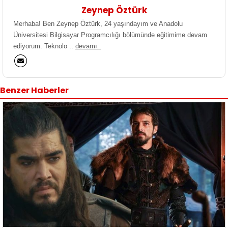
Zeynep Öztürk
Merhaba! Ben Zeynep Öztürk, 24 yaşındayım ve Anadolu
Üniversitesi Bilgisayar Programcılığı bölümünde eğitimime devam
ediyorum. Teknolo ..
devamı..
Benzer Haberler