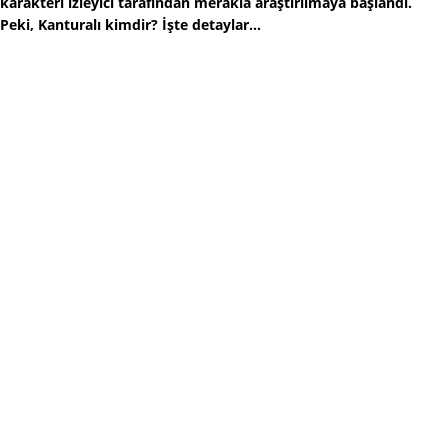
karakteri izleyici tarafından merakla araştırılmaya başlandı.
Peki, Kanturalı kimdir? İşte detaylar...