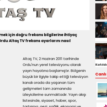
mek için doğru frekans bilgilerine ihtiyaç
Ordu Altaş TV frekans ayarlarını nasıl
Altaş TV, 2 Haziran 2011 tarihinde
Ordu'nun yerel televizyonu olarak
Katıldı
yayın hayatına başlamıştır. Bölgenin
Canlı 
büyük bir ilgiyle takip ettiği televizyon
kanalı orada da yaşanan tüm
gelişmeleri tam zamanında
izleyicilerine sunmaktadır. Yayın akışı
listesinde, siyaset, haber, spor,
tartışma, gezi, sağlık, ekonomi ve