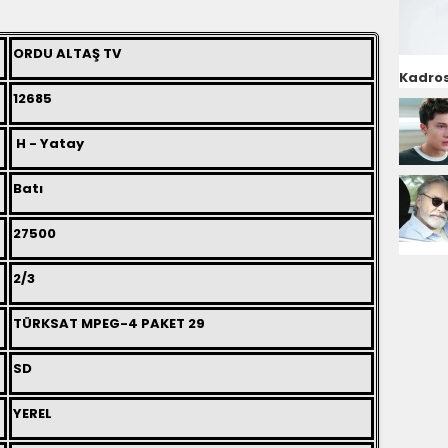
ORDU ALTAŞ TV
Kadros
12685
H - Yatay
Batı
27500
2/3
TÜRKSAT MPEG-4 PAKET 29
SD
YEREL