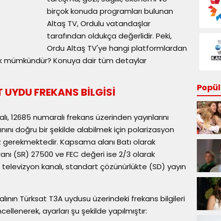
birçok konuda programları bulunan
Altaş TV, Ordulu vatandaşlar
tarafından oldukça değerlidir. Peki,
Ordu Altaş TV'ye hangi platformlardan
ek mümkündür? Konuya dair tüm detaylar
Popüle
 UYDU FREKANS BİLGİSİ
alı, 12685 numaralı frekans üzerinden yayınlarını
nını doğru bir şekilde alabilmek için polarizasyon
iz gerekmektedir. Kapsama alanı Batı olarak
ranı (SR) 27500 ve FEC değeri ise 2/3 olarak
i televizyon kanalı, standart çözünürlükte (SD) yayın
alının Türksat T3A uydusu üzerindeki frekans bilgileri
cellenerek, ayarları şu şekilde yapılmıştır: