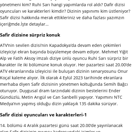
yönetmeni kim? Ruhi Sarı hangi yapımlarda rol aldı? Dafir dizisi
oyuncuları ve karakterleri kimdir? Dizinin yapınımı kim üstleniyor?
Safir dizisi hakkında merak ettikleriniz ve daha fazlası yazımzın
içeriğmde.İşte detaylar…
Safir dizisine sürpriz konuk
ATV’nin sevilen dizisi’nin Kapadokya’da devam eden çekimleri
izleyiciyi ekran başında büyülemeye devam ediyor. Mehmet Yiğit
Alp ve Fatih Aksoy imzalı diziye ünlü oyuncu Ruhi Sarı sürpriz bir
karakter ile iki bölümüne konuk oluyor. Her pazartesi saat 20.00’de
ATV ekranlarında izleyicisi ile buluşan dizinin senaryosunu Onur
Koçal kaleme alıyor. İlk olarak 4 Eylül 2023 tarihinde ekranlara
merhaba diyen Safir dizisinin yönetmen koltuğunda Semih Bağcı
oturuyor. Duygusal dram tarzındaki dizinin bestelerini Ender
Gündüzlü, Metin Arıgül ve Can Sanbelli yapıyor. Yapımını NTC
Medya’nın yapmış olduğu dizin yaklaşık 135 dakika sürüyor.
Safir dizisi oyuncuları ve karakterleri-1
14. bölümü 4 Aralık pazartesi günü saat 20.00’de yayınlanacak
olan Safir dizisinin oyuncu kadrosundaki isimler ve