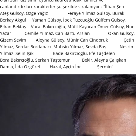
canlandırdıkları karakterler şu şekilde sıralanıyor : “İlhan Şen
Ateş Gülsoy, Özge Yağız Feraye Yılmaz Gülsoy, Burak
Berkay Akgül Yaman Gülsoy, İpek Tuzcuoğlu Gülfem Gülsoy,
Erkan Bektaş Vural Bakırcıoğlu, Müfit Kayacan Ömer Gülsoy, Nur
Yazar Cemile Yılmaz, Can Bartu Arslan Okan Gülsoy,
Gizem Sevim Aleyna Gülsoy, Münir Can Cindoruk Çetin
Yılmaz, Serdar Bordanacı Muhsin Yılmaz, Sevda Baş Nesrin
Yılmaz, Selin Işık Bade Bakırcıoğlu, Efe Taşdelen
Bora Bakırcıoğlu, Serkan Taştemur Bekir, Aleyna Çalışkan
Damla, İlda Özgürel Hazal, Ayçin İnci Şermin”.