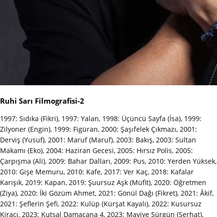
Ruhi Sarı Filmografisi-2
1997: Sıdıka (Fikri), 1997: Yalan, 1998: Üçüncü Sayfa (İsa), 1999:
Zilyoner (Engin), 1999: Figüran, 2000: Şaşıfelek Çıkmazı, 2001:
Derviş (Yusuf), 2001: Maruf (Maruf), 2003: Bakış, 2003: Sultan
Makamı (Eko), 2004: Haziran Gecesi, 2005: Hırsız Polis, 2005:
Çarpışma (Ali), 2009: Bahar Dalları, 2009: Pus, 2010: Yerden Yüksek,
2010: Gişe Memuru, 2010: Kafe, 2017: Ver Kaç, 2018: Kafalar
Karışık, 2019: Kapan, 2019: Şuursuz Aşk (Müfit), 2020: Öğretmen
(Ziya), 2020: İki Gözüm Ahmet, 2021: Gönül Dağı (Fikret), 2021: Âkif,
2021: Şeflerin Şefi, 2022: Kulüp (Kürşat Kayalı), 2022: Kusursuz
Kiracı, 2023: Kutsal Damacana 4, 2023: Maviye Sürgün (Serhat),