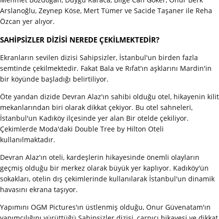
Arslanoğlu, Zeynep Köse, Mert Tümer ve Sacide Taşaner ile Reha
Özcan yer alıyor.
SAHİPSİZLER DİZİSİ NEREDE ÇEKİLMEKTEDİR?
Ekranların sevilen dizisi Sahipsizler, İstanbul'un birden fazla
semtinde çekilmektedir. Fakat Bala ve Rıfat'ın aşklarını Mardin'in
bir köyünde başladığı belirtiliyor.
Öte yandan dizide Devran Alaz'ın sahibi olduğu otel, hikayenin kilit
mekanlarından biri olarak dikkat çekiyor. Bu otel sahneleri,
İstanbul'un Kadıköy ilçesinde yer alan Bir otelde çekiliyor.
Çekimlerde Moda'daki Double Tree by Hilton Oteli
kullanılmaktadır.
Devran Alaz'ın oteli, kardeşlerin hikayesinde önemli olayların
geçmiş olduğu bir merkez olarak büyük yer kaplıyor. Kadıköy'ün
sokakları, otelin dış çekimlerinde kullanılarak İstanbul'un dinamik
havasını ekrana taşıyor.
Yapımını OGM Pictures'ın üstlenmiş olduğu, Onur Güvenatam'ın
yapımcılığını yürüttüğü Sahipsizler dizisi, çarpıcı hikayesi ve dikkat