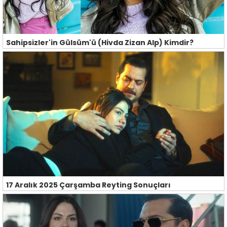
Sahipsizler'in Gülsüm'ü (Hivda Zizan Alp) Kimdir?
17 Aralık 2025 Çarşamba Reyting Sonuçları