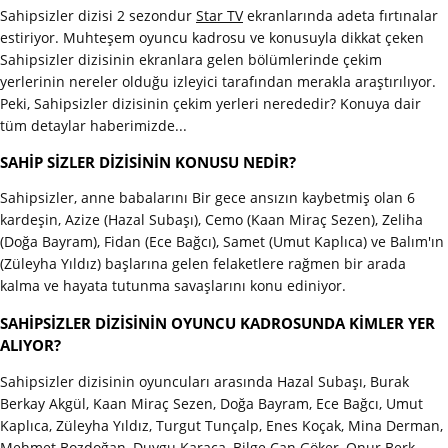
Sahipsizler dizisi 2 sezondur
Star TV
ekranlarında adeta fırtınalar
estiriyor. Muhteşem oyuncu kadrosu ve konusuyla dikkat çeken
Sahipsizler dizisinin ekranlara gelen bölümlerinde çekim
yerlerinin nereler olduğu izleyici tarafından merakla araştırılıyor.
Peki, Sahipsizler dizisinin çekim yerleri nerededir? Konuya dair
tüm detaylar haberimizde...
SAHİP SİZLER DİZİSİNİN KONUSU NEDİR?
Sahipsizler, anne babalarını Bir gece ansızın kaybetmiş olan 6
kardeşin, Azize (Hazal Subaşı), Cemo (Kaan Miraç Sezen), Zeliha
(Doğa Bayram), Fidan (Ece Bağcı), Samet (Umut Kaplıca) ve Balım'ın
(Züleyha Yıldız) başlarına gelen felaketlere rağmen bir arada
kalma ve hayata tutunma savaşlarını konu ediniyor.
SAHİPSİZLER DİZİSİNİN OYUNCU KADROSUNDA KİMLER YER
ALIYOR?
Sahipsizler dizisinin oyuncuları arasında Hazal Subaşı, Burak
Berkay Akgül, Kaan Miraç Sezen, Doğa Bayram, Ece Bağcı, Umut
Kaplıca, Züleyha Yıldız, Turgut Tunçalp, Enes Koçak, Mina Derman,
Mehmet Bozdoğan, Duygu Karaca, Bilge Can Göker, Onur Berk