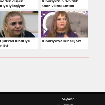
neden düşen
Kibariye’nin Davalık
riye iyileşiyor
Olan Villası Satıldı
ü Şarkıcı Kibariye
Kibariye’ye ikinci Şok!
n Etti
Sayfalar
Yardım