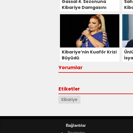
Gassal 4. Sezonuna
Sah
Kibariye Damgasını
Kiba
Vuracak!
Kibariye’nin Kuaför Krizi
Ünl
Büyüdü
İsya
Yorumlar
Etiketler
Kibariye
Bağlantılar
Reytingler