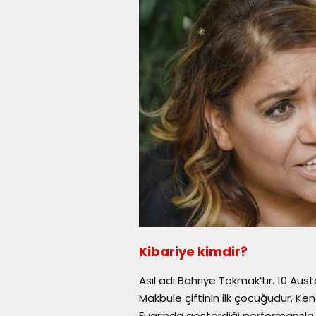
Kibariye kimdir?
Asıl adı Bahriye Tokmak’tır. 10 A
Makbule çiftinin ilk çocuğudur. Ke
Fuarında gösterdiği performansla 