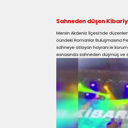
Sahneden düşen Kibariye
Mersin Akdeniz İlçesi’nde düzenle
öündeki Romanlar Buluşmasına Pek ç
sahneye atlayan hayranı ie korumal
esnasında sahneden düşmüş ve so