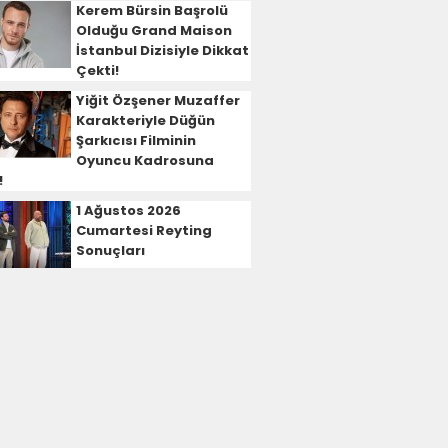
Kerem Bürsin Başrolü
Olduğu Grand Maison
İstanbul Dizisiyle Dikkat
Çekti!
Yiğit Özşener Muzaffer
Karakteriyle Düğün
Şarkıcısı Filminin
Oyuncu Kadrosuna
!
1 Ağustos 2026
Cumartesi Reyting
Sonuçları