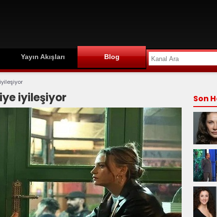
Yayın Akışları
Blog
yileşiyor
ye iyileşiyor
Son H