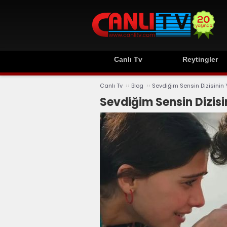
Canlı Tv
Reytingler
››
››
Canlı Tv
Blog
Sevdiğim Sensin Dizisinin Y
Sevdiğim Sensin Dizisin