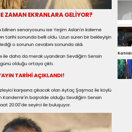
 NE ZAMAN EKRANLARA GELİYOR?
u bilinen senaryosunu ise Yeşim Aslan'ın kaleme
ın tarihi sonunda belli oldu. Uzun süren bir bekleyişin
lediği o sorunun cevabını sonunda aldı.
Katıldı
nı ile daha da merak uyandıran Sevdiğim Sensin
günü olduğu ortaya çıktı.
YAYIN TARİHİ AÇIKLANDI!
 izleyici karşısına çıkacak olan Aytaç Şaşmaz ile köylü
elin Kandemir'in başrolde olduğu Sevdiğim Sensin
at 20.00'de seyirci ile buluşuyor.