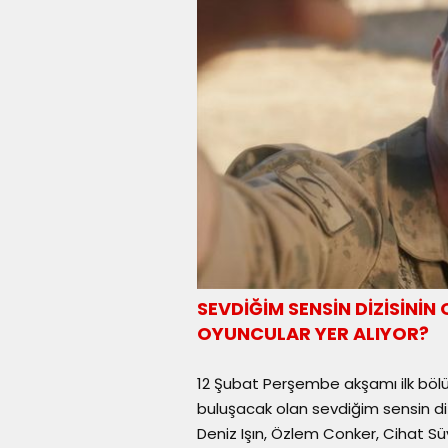
SEVDİĞİM SENSİN DİZİSİN
OYUNCULAR YER ALIYOR?
12 Şubat Perşembe akşamı ilk bölüm
buluşacak olan sevdiğim sensin di
Deniz Işın, Özlem Conker, Cihat S