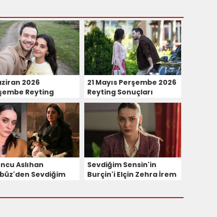
aziran 2026
21 Mayıs Perşembe 2026
şembe Reyting
Reyting Sonuçları
uçları
ncu Aslıhan
Sevdiğim Sensin'in
büz'den Sevdiğim
Burçin'i Elçin Zehra İrem
in Dizi
Sevilen Diziye Veda
aristlerine Büyük
Ediyor!
tiri Geldi!