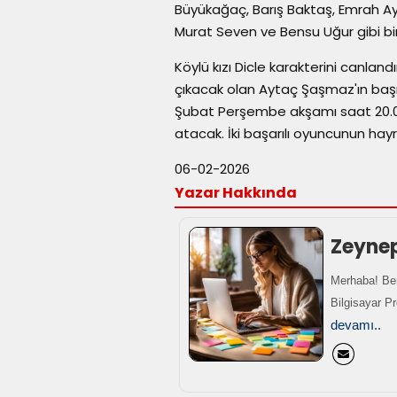
Büyükağaç, Barış Baktaş, Emrah A
Murat Seven ve Bensu Uğur gibi bir
Köylü kızı Dicle karakterini canland
çıkacak olan Aytaç Şaşmaz'ın başro
Şubat Perşembe akşamı saat 20.00
atacak. İki başarılı oyuncunun hayr
06-02-2026
Yazar Hakkında
Zeyne
Merhaba! Ben
Bilgisayar P
devamı..