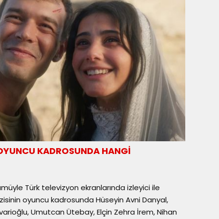
İN OYUNCU KADROSUNDA HANGİ
üyle Türk televizyon ekranlarında izleyici ile
zisinin oyuncu kadrosunda Hüseyin Avni Danyal,
üvarioğlu, Umutcan Ütebay, Elçin Zehra İrem, Nihan