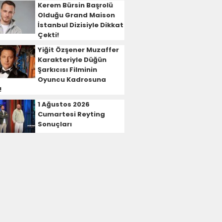
Kerem Bürsin Başrolü
Olduğu Grand Maison
İstanbul Dizisiyle Dikkat
Çekti!
Yiğit Özşener Muzaffer
Karakteriyle Düğün
Şarkıcısı Filminin
Oyuncu Kadrosuna
!
1 Ağustos 2026
Cumartesi Reyting
Sonuçları