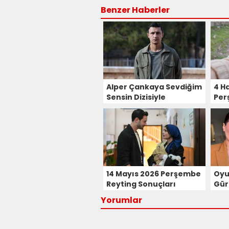
Benzer Haberler
Alper Çankaya Sevdiğim
4 H
Sensin Dizisiyle
Per
Ekranlara Dönüyor!
Son
14 Mayıs 2026 Perşembe
Oyu
Reyting Sonuçları
Gür
Sens
Yorumlar
Sen
Eleş