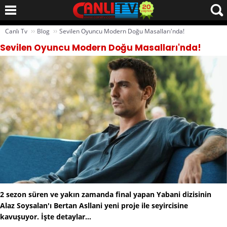
››
››
Canlı Tv
Blog
Sevilen Oyuncu Modern Doğu Masalları'nda!
Sevilen Oyuncu Modern Doğu Masalları'nda!
2 sezon süren ve yakın zamanda final yapan Yabani dizisinin
Alaz Soysalan'ı Bertan Asllani yeni proje ile seyircisine
kavuşuyor. İşte detaylar...