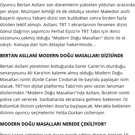
Oyuncu Bertan Asllani son dönemlerin yükselen yıldızları arasında
yer alıyor. Müzisyen kimliği ile de oldukça sevilen Makedon asıllı
başarılı oyuncu Yabani dizisi son bulduktan sonra birden fazla
diziden teklif almıştı. Asllani, TRT 1 ekranlarının fenomen dizisi
Gönül Dağı'nın yapımcısı Ferhat Eşsiz'in TRT Tabii için ikinci
sezonunu çekmiş olduğu "Modern Doğu Masalları" dizisi ile el
sıkıştı. Konuya dair tüm detaylar haberimizde...
BERTAN ASLLANİ MODERN DOĞU MASALLARI DİZİSİNDE
Bertan Asllani yönetmen koltuğunda Soner Caner'in oturduğu,
senaryosunu Ali Kara'nın kaleme almış olduğu Modern Doğu
Masalları isimli dizide Caner Cindoruk ile başrolü paylaşan isim
olacak. TRT'nin dijital platformu Tabii'nin yeni sezon lansman
dizilerinden "Modern Doğu Masalları"nda Asllani, İbrahim isimli
polise can verecek. Sonbaharda ekranlara gelmesi beklenen 10
bölümlük dizinin çekimleri Asos'ta başlayacak. Merakla beklenen
dizinin oyuncu seçmelerini Yelda Gürkan üstleniyor.
MODERN DOĞU MASALLARI NEREDE ÇEKİLİYOR?
İkinci sezon çekimleri için Assos tercih edilen dizinin, toplam 10