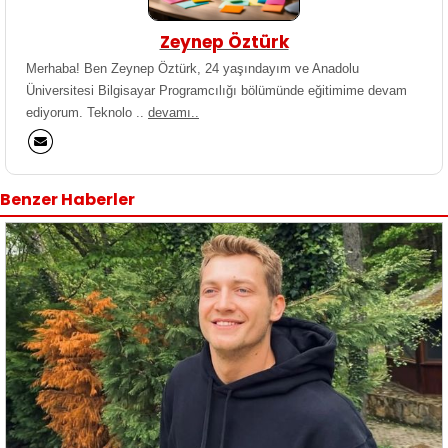
Zeynep Öztürk
Merhaba! Ben Zeynep Öztürk, 24 yaşındayım ve Anadolu
Üniversitesi Bilgisayar Programcılığı bölümünde eğitimime devam
ediyorum. Teknolo ..
devamı..
Benzer Haberler