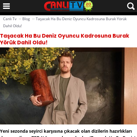
››
››
Canlı Tv
Blog
Taşacak Ha Bu Deniz Oyuncu Kadrosuna Burak Yörük
Dahil Oldu!
Taşacak Ha Bu Deniz Oyuncu Kadrosuna Burak
Yörük Dahil Oldu!
Yeni sezonda seyirci karşısına çıkacak olan dizilerin hazırlıkları