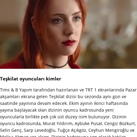
Teşkilat oyuncuları kimler
Tims & B Yapım tarafından hazırlanan ve TRT 1 ekranlarında Pazar
akşamları ekrana gelen Teşkilat dizisi bu sezonda aynı gün ve
saatinde yayınına devam edecek. Ekim ayının ikinci haftasında
yayına başlayacak olan dizinin oyuncu kadrosunda yeni
oyuncularla birlikte pek çok üst düzey isim bulunuyor. Dizinin
oyuncu kadrosunda, Murat Yıldırım, Aybüke Pusat, Cengiz Bozkurt,
Selin Genç, Sarp Levedoğlu, Tuğçe Açıkgöz, Ceyhun Mengiroğlu ve
Melisa Akman yer alıyor. Dizinin kadrosuna son olarak katılan