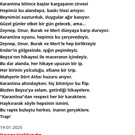
Karantina bitince başlar kargaşanın zirvesi
Hepimiz bu alandayız, baskı hissi artıyor,
Beynimizi susturduk, duygular ağır basıyor.
Güzel günler elbet bir gün gelecek, ama...
Zeynep, Onur, Burak ve Mert dünyaya karşı duruyor.
Karantina oyunu, hepimiz bu çerçevedeyiz,
Zeynep, Onur, Burak ve Mert'le hep birlikteyiz
Ender'in gölgesinde, ışığın peşindeyiz,
Beyza'nın hikayesi ile maceranın içindeyiz.
Bu dar alanda, her hikaye upuzun bir ip,
Her birinin yolculuğu, efsane bir trip.
Mahşerin Dört Atlısı huzuru arıyor,
Karantina altındayken, hiç bitmiyor bu flip.
Bizden Beyza'ya selam, getirdiği hikayelere,
"Karantina"dan respect her bir karaktere.
Haykırarak söyle hepsinin ismini,
Bu rapte buluştu herkes, inanın gerçeklere.
Trap!
19-01-2025