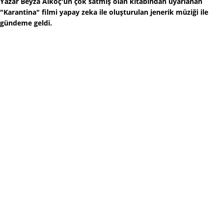
Yazar Beyza Alkoç'un çok satmış olan kitabından uyarlanan
"Karantina" filmi yapay zeka ile oluşturulan jenerik müziği ile
gündeme geldi.