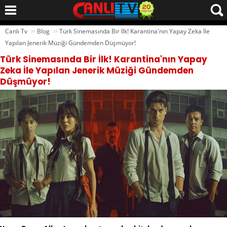
››
››
Canlı Tv
Blog
Türk Sinemasında Bir İlk! Karantina'nın Yapay Zeka İle
Yapılan Jenerik Müziği Gündemden Düşmüyor!
Türk Sinemasında Bir İlk! Karantina'nın Yapay
Zeka İle Yapılan Jenerik Müziği Gündemden
Düşmüyor!