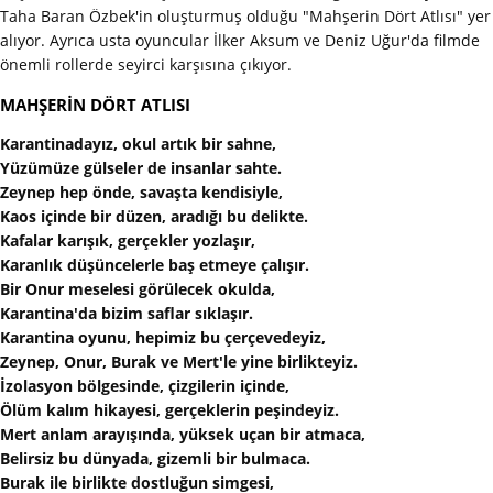
Taha Baran Özbek'in oluşturmuş olduğu "Mahşerin Dört Atlısı" yer
alıyor. Ayrıca usta oyuncular İlker Aksum ve Deniz Uğur'da filmde
önemli rollerde seyirci karşısına çıkıyor.
MAHŞERİN DÖRT ATLISI
Karantinadayız, okul artık bir sahne,
Yüzümüze gülseler de insanlar sahte.
Zeynep hep önde, savaşta kendisiyle,
Kaos içinde bir düzen, aradığı bu delikte.
Kafalar karışık, gerçekler yozlaşır,
Karanlık düşüncelerle baş etmeye çalışır.
Bir Onur meselesi görülecek okulda,
Karantina'da bizim saflar sıklaşır.
Karantina oyunu, hepimiz bu çerçevedeyiz,
Zeynep, Onur, Burak ve Mert'le yine birlikteyiz.
İzolasyon bölgesinde, çizgilerin içinde,
Ölüm kalım hikayesi, gerçeklerin peşindeyiz.
Mert anlam arayışında, yüksek uçan bir atmaca,
Belirsiz bu dünyada, gizemli bir bulmaca.
Burak ile birlikte dostluğun simgesi,