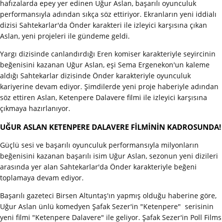
hafızalarda epey yer edinen Uğur Aslan, başarılı oyunculuk
performansıyla adından sıkça söz ettiriyor. Ekranların yeni iddialı
dizisi Sahtekarlar'da Önder karakteri ile izleyici karşısına çıkan
Aslan, yeni projeleri ile gündeme geldi.
Yargı dizisinde canlandırdığı Eren komiser karakteriyle seyircinin
beğenisini kazanan Uğur Aslan, eşi Sema Ergenekon'un kaleme
aldığı Sahtekarlar dizisinde Önder karakteriyle oyunculuk
kariyerine devam ediyor. Şimdilerde yeni proje haberiyle adından
söz ettiren Aslan, Ketenpere Dalavere filmi ile izleyici karşısına
çıkmaya hazırlanıyor.
UĞUR ASLAN KETENPERE DALAVERE FİLMİNİN KADROSUNDA!
Güçlü sesi ve başarılı oyunculuk performansıyla milyonların
beğenisini kazanan başarılı isim Uğur Aslan, sezonun yeni dizileri
arasında yer alan Sahtekarlar'da Önder karakteriyle beğeni
toplamaya devam ediyor.
Başarılı gazeteci Birsen Altuntaş'ın yapmış olduğu haberine göre,
Uğur Aslan ünlü komedyen Şafak Sezer'in "Ketenpere" serisinin
yeni filmi "Ketenpere Dalavere" ile geliyor. Şafak Sezer'in Poll Films