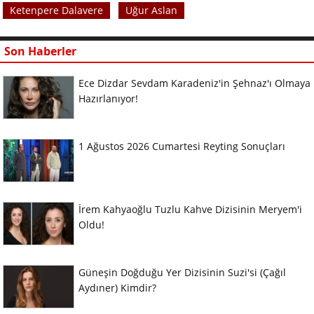
Ketenpere Dalavere
Uğur Aslan
Son Haberler
Ece Dizdar Sevdam Karadeniz'in Şehnaz'ı Olmaya
Hazırlanıyor!
1 Ağustos 2026 Cumartesi Reyting Sonuçları
İrem Kahyaoğlu Tuzlu Kahve Dizisinin Meryem'i
Oldu!
Güneşin Doğduğu Yer Dizisinin Suzi'si (Çağıl
Aydıner) Kimdir?