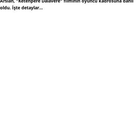
Arslan, "Ketenpere Dalavere" filminin oyuncu kadrosuna dahil
oldu. İşte detaylar...