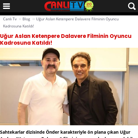
››
››
Canlı Tv
Blog
Uğur Aslan Ketenpere Dalavere Filminin Oyuncu
Kadrosuna Katıldı!
Uğur Aslan Ketenpere Dalavere Filminin Oyuncu
Kadrosuna Katıldı!
Sahtekarlar dizisinde Önder karakteriyle ön plana çıkan Uğur