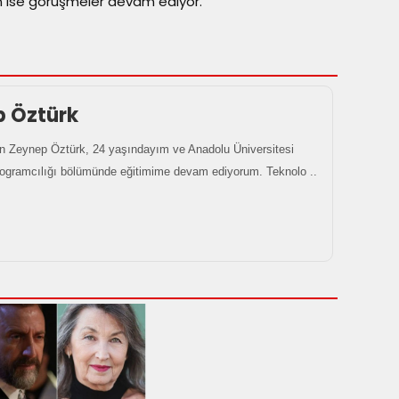
çin ise görüşmeler devam ediyor.
p Öztürk
 Zeynep Öztürk, 24 yaşındayım ve Anadolu Üniversitesi
rogramcılığı bölümünde eğitimime devam ediyorum. Teknolo ..