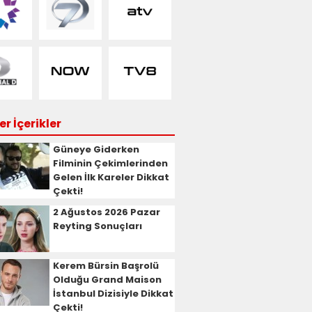
r İçerikler
Güneye Giderken
Filminin Çekimlerinden
Gelen İlk Kareler Dikkat
Çekti!
2 Ağustos 2026 Pazar
Reyting Sonuçları
Kerem Bürsin Başrolü
Olduğu Grand Maison
İstanbul Dizisiyle Dikkat
Çekti!