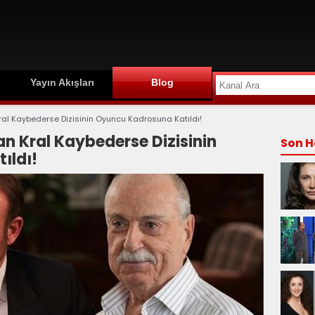
Yayın Akışları
Blog
ral Kaybederse Dizisinin Oyuncu Kadrosuna Katıldı!
n Kral Kaybederse Dizisinin
Son H
ıldı!