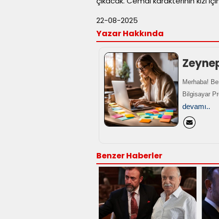
çıkacak. Cemal karakterinin kızı i
22-08-2025
Yazar Hakkında
Zeyne
Merhaba! Ben
Bilgisayar P
devamı..
Benzer Haberler