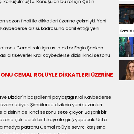
ğı konuşulmuştu. Konuşulan bu rol için Çetin
 sezon finali ile dikkatleri üzerine çekmişti. Yeni
Kaybederse dizisi, kadrosuna dahil ettiği yeni
Katıldı
atronu Cemal rolü için usta aktör Engin Şenkan
ası diziseverler Kral Kaybederse dizisi ikinci sezonu
ONU CEMAL ROLÜYLE DİKKATLERİ ÜZERİNE
ve Dizdar'ın başrollerini paylaştığı Kral Kaybederse
devam ediyor. Şimdilerde dizilerin yeni sezonları
zisinin de ikinci sezonu sete çıkıyor. Başarılı bir
ezona çok iddialı bir hikaye ile giriş yapacak. Usta
a medya patronu Cemal rolüyle seyirci karşısına