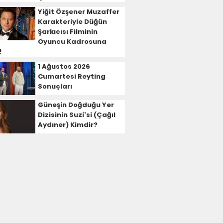
Yiğit Özşener Muzaffer
Karakteriyle Düğün
Şarkıcısı Filminin
Oyuncu Kadrosuna
!
1 Ağustos 2026
Cumartesi Reyting
Sonuçları
Güneşin Doğduğu Yer
Dizisinin Suzi'si (Çağıl
Aydıner) Kimdir?