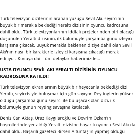
Türk televizyon dizilerinin aranan yüzüğü Sevil Akı, seyircinin
büyük bir merakla beklediği Yeraltı dizisinin oyuncu kadrosuna
dahil oldu. Türk televizyonlarının iddialı projelerinden biri olacağı
düşünülen Yeraltı dizisinin, ilk bölümüyle çarşamba günü izleyici
karşısına çıkacak. Büyük merakla beklenen diziye dahil olan Sevil
Akı'nın nasıl bir karakterle izleyici karşısına çıkacağı merak
ediliyor. Konuya dair tüm detaylar haberimizde...
USTA OYUNCU SEVİL AKI YERALTI DİZİSİNİN OYUNCU
KADROSUNA KATILDI!
Türk televizyon ekranlarının büyük bir heyecanla beklediği dizi
Yeraltı, seyircisiyle buluşmak için gün sayıyor. Reytinglerin yüksek
olduğu çarşamba günü seyirci ile buluşacak olan dizi, ilk
bölümüyle günün reyting savaşına katılacak.
Deniz Can Aktaş, Uraz Kaygılaroğlu ve Devrim Özkan'ın
başrollerinde yer aldığı Yeraltı dizisine başarılı oyuncu Sevil Akı da
dahil oldu. Başarılı gazeteci Birsen Altuntaş'ın yapmış olduğu