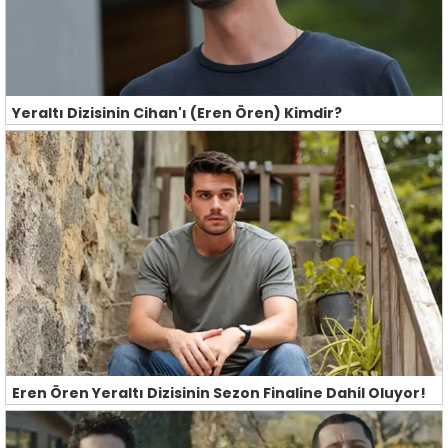
Yeraltı Dizisinin Cihan'ı (Eren Ören) Kimdir?
Eren Ören Yeraltı Dizisinin Sezon Finaline Dahil Oluyor!