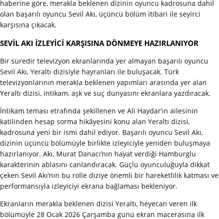
haberine göre, merakla beklenen dizinin oyuncu kadrosuna dahil
olan başarılı oyuncu Sevil Akı, üçüncü bölüm itibari ile seyirci
karşısına çıkacak.
SEVİL AKI İZLEYİCİ KARŞISINA DÖNMEYE HAZIRLANIYOR
Bir süredir televizyon ekranlarında yer almayan başarılı oyuncu
Sevil Akı, Yeraltı dizisiyle hayranları ile buluşacak. Türk
televizyonlarının merakla beklenen yapımları arasında yer alan
Yeraltı dizisi, intikam, aşk ve suç dünyasını ekranlara yazdıracak.
İntikam teması etrafında şekillenen ve Ali Haydar’ın ailesinin
katilinden hesap sorma hikâyesini konu alan Yeraltı dizisi,
kadrosuna yeni bir ismi dahil ediyor. Başarılı oyuncu Sevil Akı,
dizinin üçüncü bölümüyle birlikte izleyiciyle yeniden buluşmaya
hazırlanıyor. Akı, Murat Danacı’nın hayat verdiği Hamburglu
karakterinin ablasını canlandıracak. Güçlü oyunculuğuyla dikkat
çeken Sevil Akı’nın bu rolle diziye önemli bir hareketlilik katması ve
performansıyla izleyiciyi ekrana bağlaması bekleniyor.
Ekranların merakla beklenen dizisi Yeraltı, heyecan veren ilk
bölümüyle 28 Ocak 2026 Çarşamba günü ekran macerasına ilk