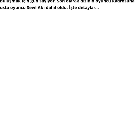
buluşmak için gün sayıyor. Son olarak dizinin oyuncu kadrosuna
usta oyuncu Sevil Akı dahil oldu. İşte detaylar...