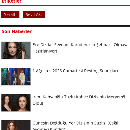
Etiketler
Yeraltı
Sevil Akı
Son Haberler
Ece Dizdar Sevdam Karadeniz'in Şehnaz'ı Olmaya
Hazırlanıyor!
1 Ağustos 2026 Cumartesi Reyting Sonuçları
İrem Kahyaoğlu Tuzlu Kahve Dizisinin Meryem'i
Oldu!
Güneşin Doğduğu Yer Dizisinin Suzi'si (Çağıl
Aydıner) Kimdir?