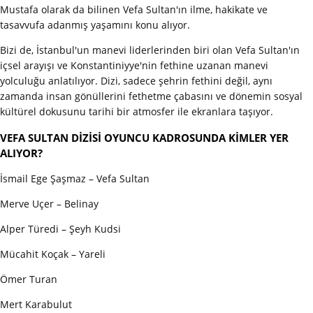
Mustafa olarak da bilinen Vefa Sultan'ın ilme, hakikate ve
tasavvufa adanmış yaşamını konu alıyor.
Bizi de, İstanbul'un manevi liderlerinden biri olan Vefa Sultan'ın
içsel arayışı ve Konstantiniyye'nin fethine uzanan manevi
yolculuğu anlatılıyor. Dizi, sadece şehrin fethini değil, aynı
zamanda insan gönüllerini fethetme çabasını ve dönemin sosyal
kültürel dokusunu tarihi bir atmosfer ile ekranlara taşıyor.
VEFA SULTAN DİZİSİ OYUNCU KADROSUNDA KİMLER YER
ALIYOR?
İsmail Ege Şaşmaz – Vefa Sultan
Merve Uçer – Belinay
Alper Türedi – Şeyh Kudsi
Mücahit Koçak – Yareli
Ömer Turan
Mert Karabulut