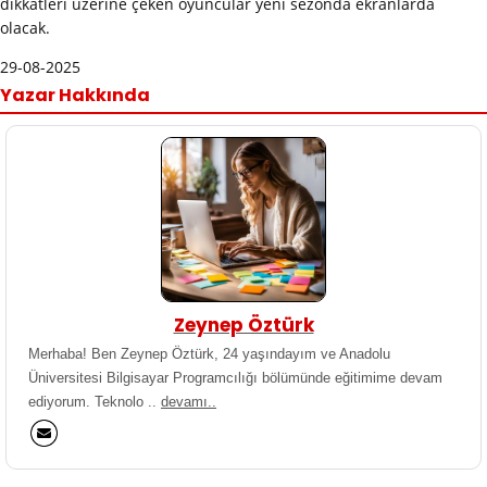
dikkatleri üzerine çeken oyuncular yeni sezonda ekranlarda
olacak.
29-08-2025
Yazar Hakkında
Zeynep Öztürk
Merhaba! Ben Zeynep Öztürk, 24 yaşındayım ve Anadolu
Üniversitesi Bilgisayar Programcılığı bölümünde eğitimime devam
ediyorum. Teknolo ..
devamı..