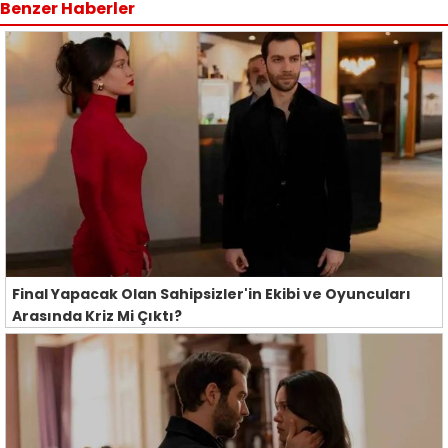
Benzer Haberler
Final Yapacak Olan Sahipsizler'in Ekibi ve Oyuncuları
Arasında Kriz Mi Çıktı?