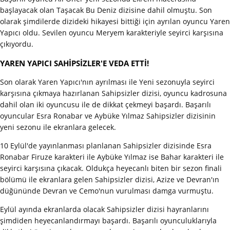
başlayacak olan Taşacak Bu Deniz dizisine dahil olmuştu. Son
olarak şimdilerde dizideki hikayesi bittiği için ayrılan oyuncu Yaren
Yapıcı oldu. Sevilen oyuncu Meryem karakteriyle seyirci karşısına
çıkıyordu.
YAREN YAPICI SAHİPSİZLER'E VEDA ETTİ!
Son olarak Yaren Yapıcı'nın ayrılması ile Yeni sezonuyla seyirci
karşısına çıkmaya hazırlanan Sahipsizler dizisi, oyuncu kadrosuna
dahil olan iki oyuncusu ile de dikkat çekmeyi başardı. Başarılı
oyuncular Esra Ronabar ve Aybüke Yılmaz Sahipsizler dizisinin
yeni sezonu ile ekranlara gelecek.
10 Eylül'de yayınlanması planlanan Sahipsizler dizisinde Esra
Ronabar Firuze karakteri ile Aybüke Yılmaz ise Bahar karakteri ile
seyirci karşısına çıkacak. Oldukça heyecanlı biten bir sezon finali
bölümü ile ekranlara gelen Sahipsizler dizisi, Azize ve Devran'ın
düğününde Devran ve Cemo'nun vurulması damga vurmuştu.
Eylül ayında ekranlarda olacak Sahipsizler dizisi hayranlarını
şimdiden heyecanlandırmayı başardı. Başarılı oyunculuklarıyla