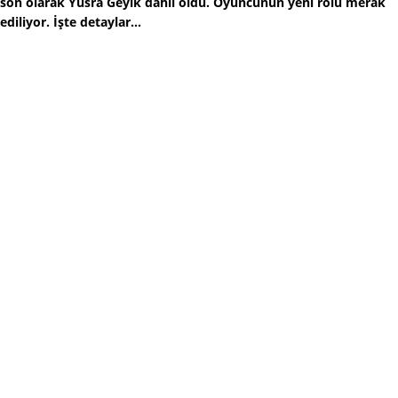
son olarak Yüsra Geyik dahil oldu. Oyuncunun yeni rolü merak
ediliyor. İşte detaylar...