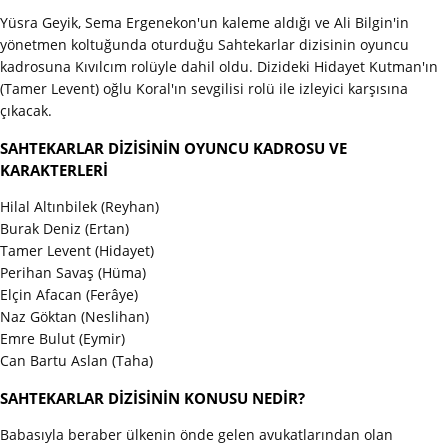
Yüsra Geyik, Sema Ergenekon'un kaleme aldığı ve Ali Bilgin'in
yönetmen koltuğunda oturduğu Sahtekarlar dizisinin oyuncu
kadrosuna Kıvılcım rolüyle dahil oldu. Dizideki Hidayet Kutman'ın
(Tamer Levent) oğlu Koral'ın sevgilisi rolü ile izleyici karşısına
çıkacak.
SAHTEKARLAR DİZİSİNİN OYUNCU KADROSU VE
KARAKTERLERİ
Hilal Altınbilek (Reyhan)
Burak Deniz (Ertan)
Tamer Levent (Hidayet)
Perihan Savaş (Hüma)
Elçin Afacan (Ferâye)
Naz Göktan (Neslihan)
Emre Bulut (Eymir)
Can Bartu Aslan (Taha)
SAHTEKARLAR DİZİSİNİN KONUSU NEDİR?
Babasıyla beraber ülkenin önde gelen avukatlarından olan