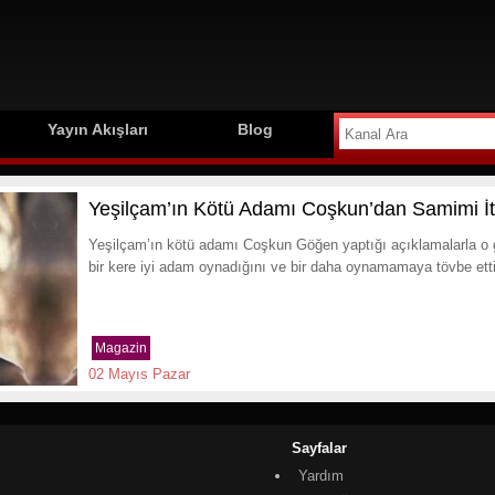
Yayın Akışları
Blog
Yeşilçam’ın Kötü Adamı Coşkun’dan Samimi İti
Yeşilçam’ın kötü adamı Coşkun Göğen yaptığı açıklamalarla o 
bir kere iyi adam oynadığını ve bir daha oynamamaya tövbe ettiği
Magazin
02 Mayıs Pazar
Sayfalar
Yardım