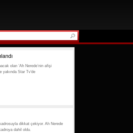
nlandı
acak olan ‘Ah Nerede’nin afişi
de yakında Star Tv'de
adrosuyla dikkat çekiyor. Ah Nerede
adroya dahil oldu.