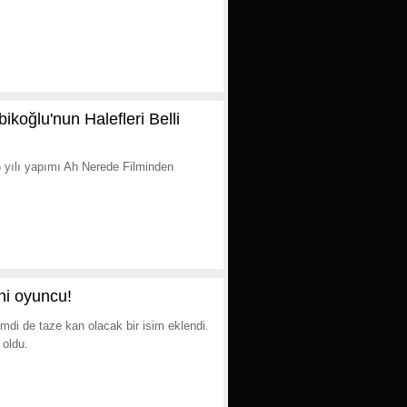
koğlu'nun Halefleri Belli
 yılı yapımı Ah Nerede Filminden
eni oyuncu!
mdi de taze kan olacak bir isim eklendi.
 oldu.