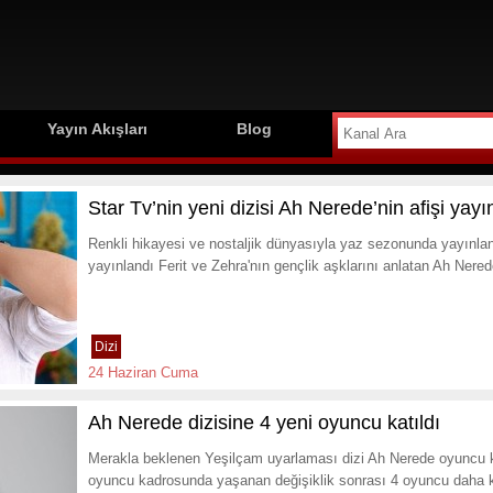
Yayın Akışları
Blog
Star Tv’nin yeni dizisi Ah Nerede’nin afişi yayı
Renkli hikayesi ve nostaljik dünyasıyla yaz sezonunda yayınlan
yayınlandı Ferit ve Zehra'nın gençlik aşklarını anlatan Ah Nere
Dizi
24 Haziran Cuma
Ah Nerede dizisine 4 yeni oyuncu katıldı
Merakla beklenen Yeşilçam uyarlaması dizi Ah Nerede oyuncu k
oyuncu kadrosunda yaşanan değişiklik sonrası 4 oyuncu daha k